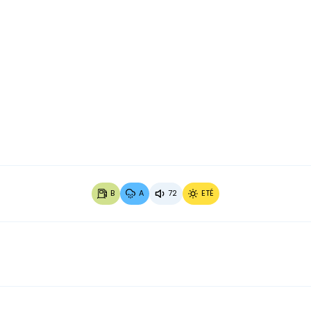
Image 2 sur 3
Image 3
B
A
72
ETÉ