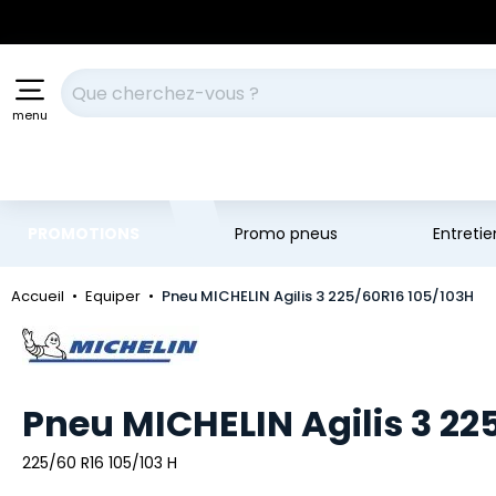
Aller au contenu principal
Aller à la navigation
Votre recherche
menu
PROMOTIONS
Promo pneus
Entreti
Accueil
Equiper
Pneu MICHELIN Agilis 3 225/60R16 105/103H
Marque
Pneu MICHELIN Agilis 3 22
225/60 R16 105/103 H