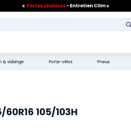
☀️
Fortes chaleurs
- Entretien Clim
☀️
Prix coûtant pneus Bridgestone
🔥
Extincteur :
réflexe sécurité
🔥
Jusqu'à 120€ remboursés
sur les pneus Bridgestone
en & vidange
Porte-vélos
Pneus
5/60R16 105/103H