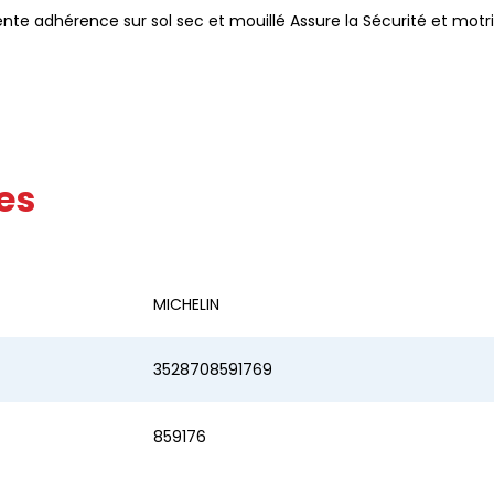
nte adhérence sur sol sec et mouillé Assure la Sécurité et motric
es
MICHELIN
3528708591769
859176