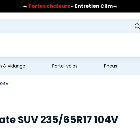
☀️
Fortes chaleurs
- Entretien Clim
☀️
Prix coûtant pneus Bridgestone
🔥
Extincteur :
réflexe sécurité
🔥
Jusqu'à 120€ remboursés
sur les pneus Bridgestone
en & vidange
Porte-vélos
Pneus
104V
ate SUV 235/65R17 104V