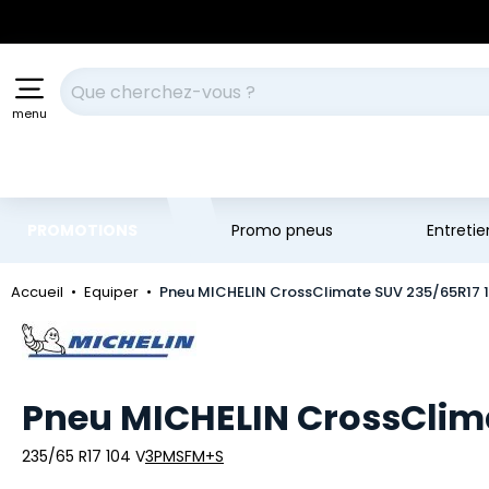
Aller au contenu principal
Aller à la navigation
Votre recherche
menu
PROMOTIONS
Promo pneus
Entreti
Accueil
Equiper
Pneu MICHELIN CrossClimate SUV 235/65R17 
Marque
Pneu MICHELIN CrossClim
235/65 R17 104 V
3PMSF
M+S