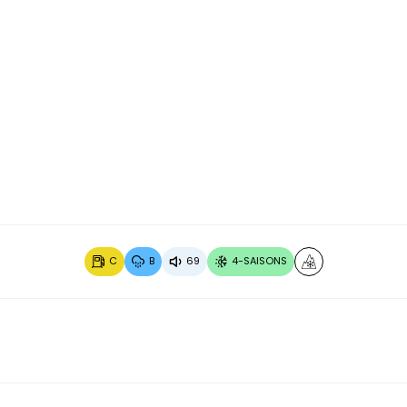
Image 2 sur 3
Image 3
C
B
69
4-SAISONS