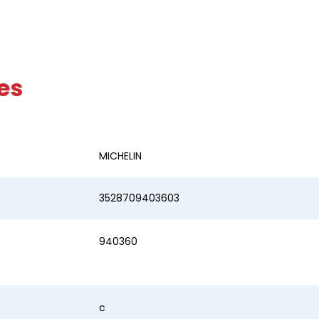
es
MICHELIN
3528709403603
940360
c