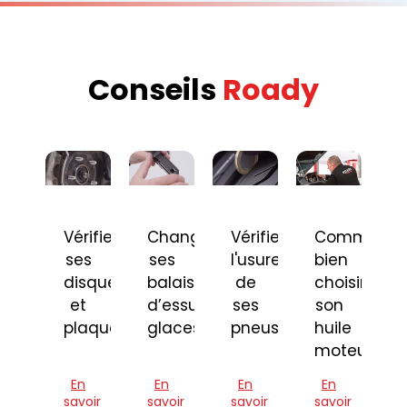
Conseils
Roady
Vérifier
Changer
Vérifier
Comment
ses
ses
l'usure
bien
disques
balais
de
choisir
et
d’essuie-
ses
son
plaquettes
glaces
pneus
huile
moteur
En
En
En
En
savoir
savoir
savoir
savoir