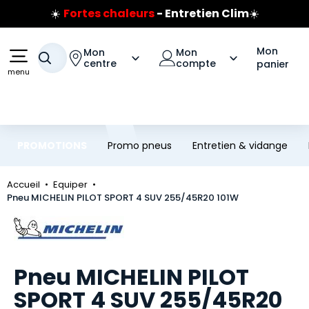
☀️
Fortes chaleurs
- Entretien Clim
☀️
Aller au contenu principal
Aller à la navigation
Prix coûtant pneus Bridgestone
🔥
Extincteur :
réflexe sécurité
🔥
Mon
Mon
Mon
Jusqu'à 120€ remboursés
sur les pneus Bridgestone
Votre recherche
centre
compte
panier
menu
PROMOTIONS
Promo pneus
Entretien & vidange
Accueil
Equiper
Pneu MICHELIN PILOT SPORT 4 SUV 255/45R20 101W
Marque
Pneu MICHELIN PILOT
SPORT 4 SUV 255/45R20