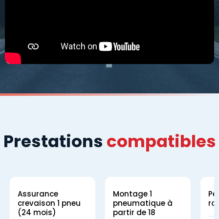
Prestations
compatibles
Assurance
Montage 1
Pe
crevaison 1 pneu
pneumatique à
ro
(24 mois)
partir de 18