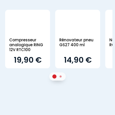
Compresseur
Rénovateur pneu
Ne
analogique RING
GS27 400 ml
RO
12V RTC100
19,90 €
14,90 €
1
Sur 2
2
Sur 2