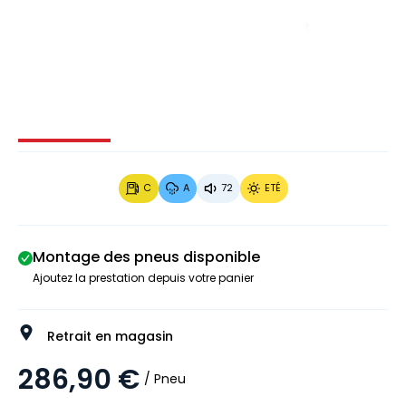
Image 1 sur 4
Image 2 sur 4
Image 3 sur 4
Image 4 
C
A
72
ETÉ
Montage des pneus disponible
Ajoutez la prestation depuis votre panier
Retrait en magasin
286,90 €
/ Pneu