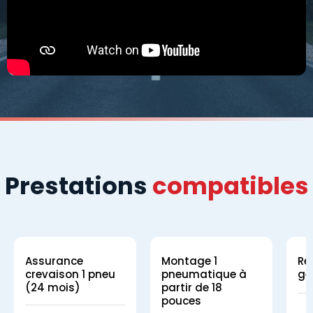
Prestations
compatibles
Assurance
Montage 1
Ré
crevaison 1 pneu
pneumatique à
gé
(24 mois)
partir de 18
pouces