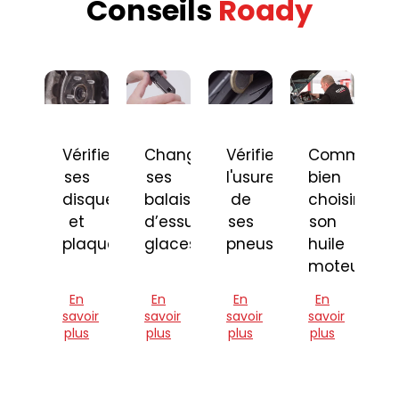
Conseils
Roady
Vérifier
Changer
Vérifier
Comment
ses
ses
l'usure
bien
disques
balais
de
choisir
et
d’essuie-
ses
son
plaquettes
glaces
pneus
huile
moteur
En
En
En
En
savoir
savoir
savoir
savoir
plus
plus
plus
plus