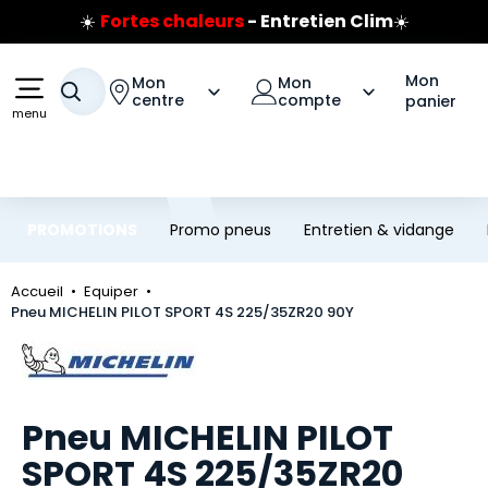
☀️
Fortes chaleurs
- Entretien Clim
☀️
Aller au contenu principal
Aller à la navigation
Prix coûtant pneus Bridgestone
🔥
Extincteur :
réflexe sécurité
🔥
Mon
Mon
Mon
Jusqu'à 120€ remboursés
sur les pneus Bridgestone
Votre recherche
centre
compte
panier
menu
PROMOTIONS
Promo pneus
Entretien & vidange
Accueil
Equiper
Pneu MICHELIN PILOT SPORT 4S 225/35ZR20 90Y
Marque
Pneu MICHELIN PILOT
SPORT 4S 225/35ZR20