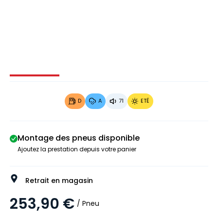
Image 1 sur 4
Image 2 sur 4
Image 3 sur 4
Image 4 
D
A
71
ETÉ
Montage des pneus disponible
Ajoutez la prestation depuis votre panier
Retrait en magasin
253,90 €
/ Pneu