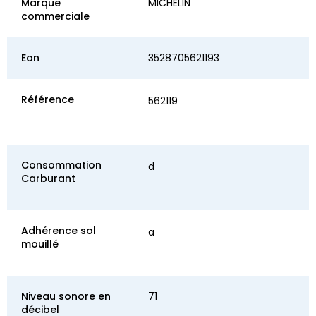
Marque
MICHELIN
commerciale
Ean
3528705621193
Référence
562119
Consommation
d
Carburant
Adhérence sol
a
mouillé
Niveau sonore en
71
décibel