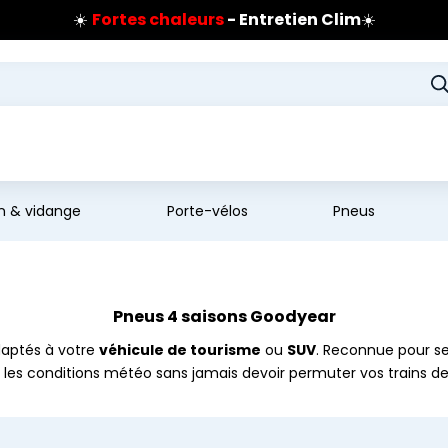
☀️
Fortes chaleurs
- Entretien Clim
☀️
Prix coûtant pneus Bridgestone
🔥
Extincteur :
réflexe sécurité
🔥
Jusqu'à 120€ remboursés
sur les pneus Bridgestone
en & vidange
Porte-vélos
Pneus
Pneus 4 saisons Goodyear
aptés à votre
véhicule de tourisme
ou
SUV
. Reconnue pour s
 les conditions météo sans jamais devoir permuter vos trains de