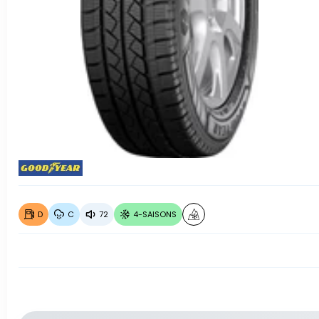
D
C
72
4-SAISONS