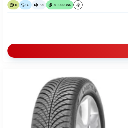
B
C
68
4-SAISONS