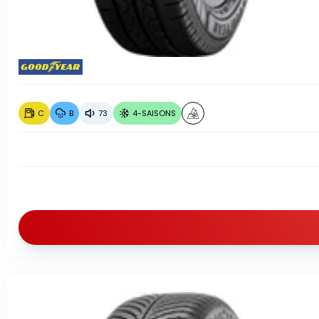
C
B
73
4-SAISONS