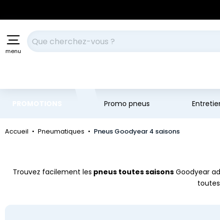
Aller au contenu principal
Aller à la navigation
Votre recherche
menu
PROMOTIONS
Promo pneus
Entreti
Accueil
Pneumatiques
Pneus Goodyear 4 saisons
Trouvez facilement les
pneus toutes saisons
Goodyear ad
toutes