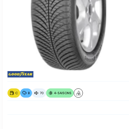
C
B
70
4-SAISONS