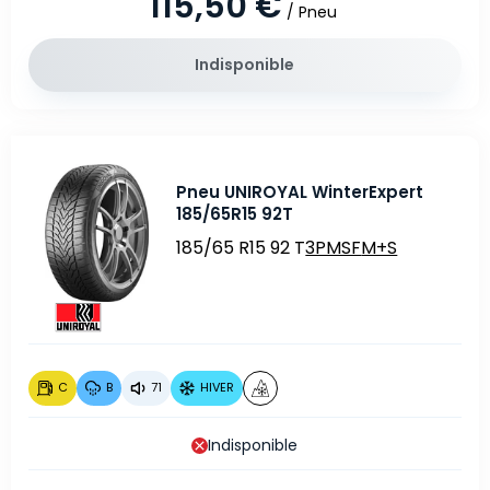
115,50 €
/ Pneu
Indisponible
Pneu UNIROYAL WinterExpert
185/65R15 92T
185/65 R15 92 T
3PMSF
M+S
C
B
71
HIVER
Indisponible