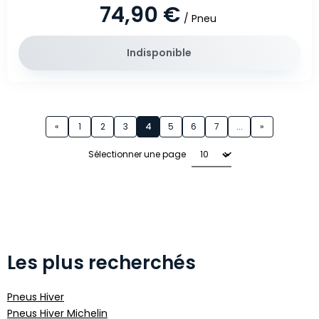
74,90 €
/ Pneu
Indisponible
Page 4 sur 13
«
1
2
3
4
5
6
7
...
»
Sélectionner une page
Les plus recherchés
Pneus Hiver
Pneus Hiver Michelin