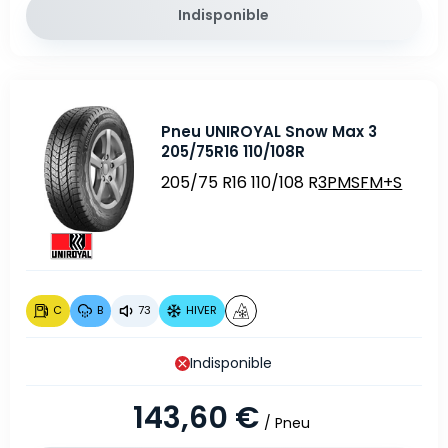
Indisponible
Pneu UNIROYAL Snow Max 3
205/75R16 110/108R
205/75 R16 110/108 R
3PMSF
M+S
C
B
73
HIVER
Indisponible
143,60 €
/ Pneu