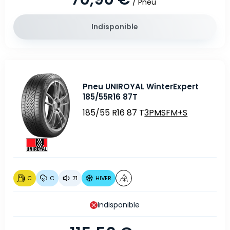
/ Pneu
Indisponible
Pneu UNIROYAL WinterExpert
185/55R16 87T
185/55 R16 87 T
3PMSF
M+S
C
C
71
HIVER
Indisponible