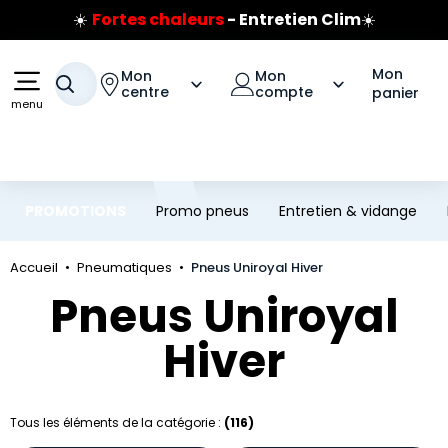
☀️
Fortes chaleurs
- Entretien Clim
☀️
Aller au contenu principal
Aller à la navigation
Prix coûtant pneus Bridgestone
🔥
Extincteur :
réflexe sécurité
🔥
Jusqu'à 120€ remboursés
sur les pneus Bridgestone
Mon
Mon
Mon
Votre recherche
centre
compte
panier
menu
PROMOTIONS
Promo pneus
Entretien & vidange
Accueil
Pneumatiques
Pneus Uniroyal Hiver
Pneus Uniroyal
Hiver
Tous les éléments de la catégorie :
(116)