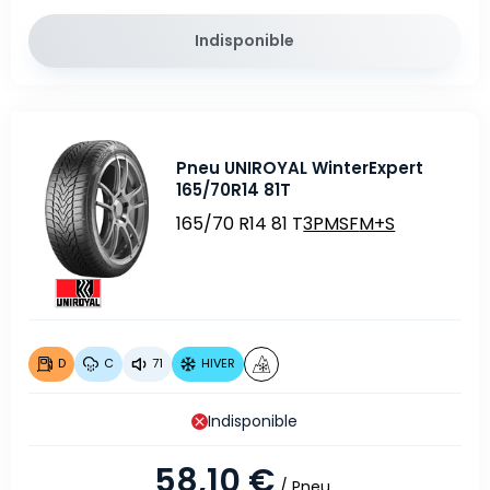
Indisponible
Pneu UNIROYAL WinterExpert
165/70R14 81T
165/70 R14 81 T
3PMSF
M+S
D
C
71
HIVER
Indisponible
58,10 €
/ Pneu