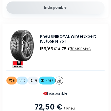
Indisponible
Pneu UNIROYAL WinterExpert
155/65R14 75T
155/65 R14 75 T
3PMSF
M+S
D
C
71
HIVER
Indisponible
72,50 €
/ Pneu