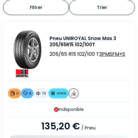
Filtrer
Trier
Pneu UNIROYAL Snow Max 3
205/65R15 102/100T
205/65 R15 102/100 T
3PMSF
M+S
D
B
73
HIVER
Indisponible
135,20 €
/ Pneu