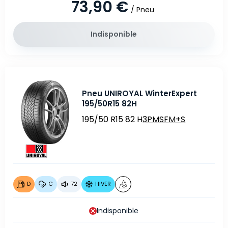
73,90 €
/ Pneu
Indisponible
Pneu UNIROYAL WinterExpert
195/50R15 82H
195/50 R15 82 H
3PMSF
M+S
D
C
72
HIVER
Indisponible