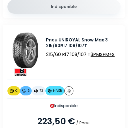
Indisponible
Pneu UNIROYAL Snow Max 3
215/60R17 109/107T
215/60 R17 109/107 T
3PMSF
M+S
C
B
73
HIVER
Indisponible
223,50 €
/ Pneu