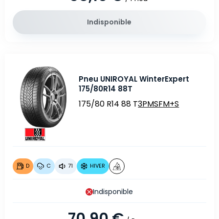
Indisponible
Pneu UNIROYAL WinterExpert
175/80R14 88T
175/80 R14 88 T
3PMSF
M+S
D
C
71
HIVER
Indisponible
70,90 €