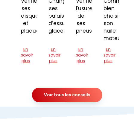
Vérifier
Changer
Vérifier
Comment
ses
ses
l'usure
bien
disques
balais
de
choisir
et
d’essuie-
ses
son
plaquettes
glaces
pneus
huile
moteur
En
En
En
En
savoir
savoir
savoir
savoir
plus
plus
plus
plus
Voir tous les conseils