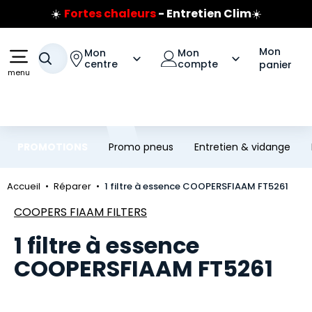
☀️
Fortes chaleurs
- Entretien Clim
☀️
Aller au contenu principal
Aller à la navigation
Prix coûtant pneus Bridgestone
🔥
Extincteur :
réflexe sécurité
🔥
Mon
Mon
Mon
Votre recherche
Jusqu'à 120€ remboursés
sur les pneus Bridgestone
centre
compte
panier
menu
PROMOTIONS
Promo pneus
Entretien & vidange
Accueil
Réparer
1 filtre à essence COOPERSFIAAM FT5261
Marque
COOPERS FIAAM FILTERS
1 filtre à essence
COOPERSFIAAM FT5261