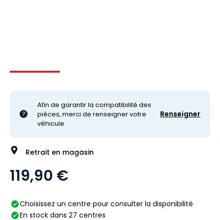
Image 1 sur 6
Image 2 sur 6
Image 3 sur 6
Image 4 
Afin de garantir la compatibilité des
Renseigner
pièces, merci de renseigner votre
véhicule
Retrait en magasin
119,90 €
Choisissez un centre pour consulter la disponibilité
En stock dans 27 centres