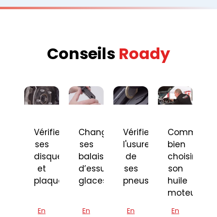
Conseils
Roady
Vérifier
Changer
Vérifier
Comment
ses
ses
l'usure
bien
disques
balais
de
choisir
et
d’essuie-
ses
son
plaquettes
glaces
pneus
huile
moteur
En
En
En
En