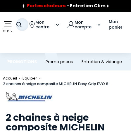
☀️
Fortes chaleurs
- Entretien Clim
☀️
Aller au contenu principal
Aller à la navigation
Prix coûtant pneus Bridgestone
🔥
Extincteur :
réflexe sécurité
🔥
Mon
Mon
Mon
Jusqu'à 120€ remboursés
sur les pneus Bridgestone
Votre recherche
centre
compte
panier
menu
PROMOTIONS
Promo pneus
Entretien & vidange
Accueil
Equiper
2 chaines à neige composite MICHELIN Easy Grip EVO 8
Marque
2 chaines à neige
composite MICHELIN