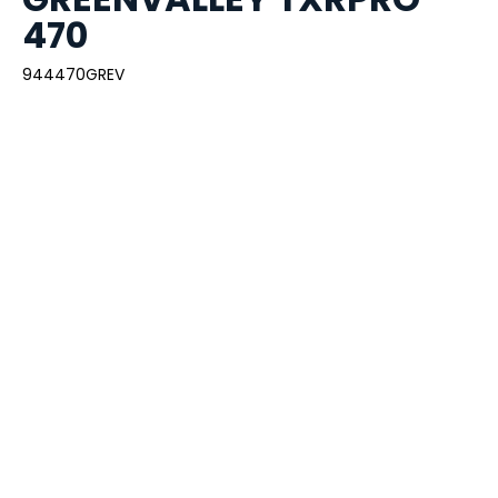
470
944470GREV