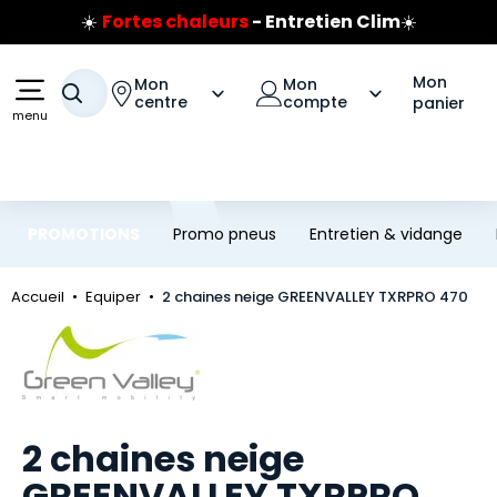
☀️
Fortes chaleurs
- Entretien Clim
☀️
Aller au contenu principal
Aller à la navigation
Prix coûtant pneus Bridgestone
🔥
Extincteur :
réflexe sécurité
🔥
Mon
Mon
Mon
Votre recherche
Jusqu'à 120€ remboursés
sur les pneus Bridgestone
centre
compte
panier
menu
PROMOTIONS
Promo pneus
Entretien & vidange
Accueil
Equiper
2 chaines neige GREENVALLEY TXRPRO 470
Marque
2 chaines neige
GREENVALLEY TXRPRO