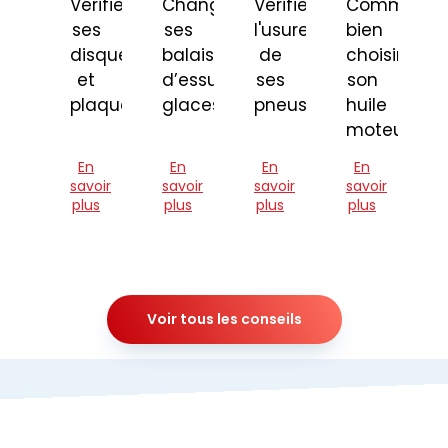
Vérifier
Changer
Vérifier
Comment
ses
ses
l'usure
bien
disques
balais
de
choisir
et
d’essuie-
ses
son
plaquettes
glaces
pneus
huile
moteur
En
En
En
En
savoir
savoir
savoir
savoir
plus
plus
plus
plus
Voir tous les conseils