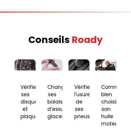
Conseils
Roady
Vérifier
Changer
Vérifier
Comment
ses
ses
l'usure
bien
disques
balais
de
choisir
et
d’essuie-
ses
son
plaquettes
glaces
pneus
huile
moteur