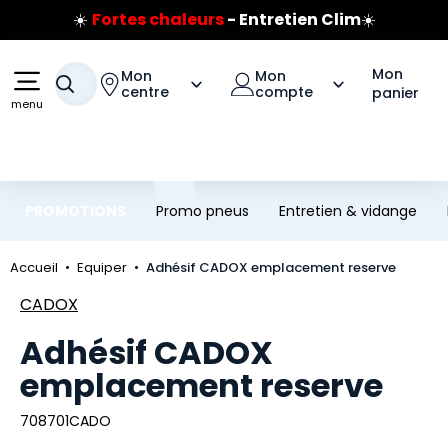
☀️
Fortes chaleurs
- Entretien Clim
☀️
Aller au contenu principal
Aller à la navigation
Prix coûtant pneus Bridgestone
🔥
Extincteur :
réflexe sécurité
🔥
Mon
Mon
Mon
Votre recherche
Jusqu'à 120€ remboursés
sur les pneus Bridgestone
centre
compte
panier
menu
PROMOTIONS
Promo pneus
Entretien & vidange
Accueil
Equiper
Adhésif CADOX emplacement reserve
Marque
CADOX
Adhésif CADOX
emplacement reserve
708701CADO