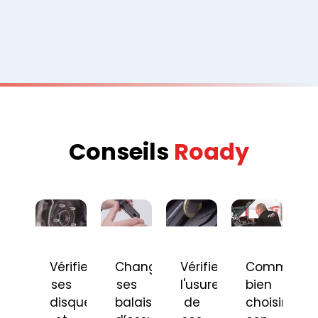
Conseils
Roady
Vérifier
Changer
Vérifier
Comment
ses
ses
l'usure
bien
disques
balais
de
choisir