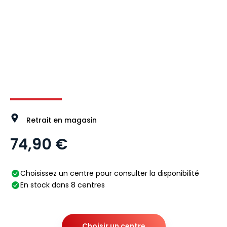
Image 1 sur 4
Image 2 sur 4
Image 3 sur 4
Image 4 
Retrait en magasin
74,90 €
Choisissez un centre pour consulter la disponibilité
En stock dans 8 centres
Choisir un centre