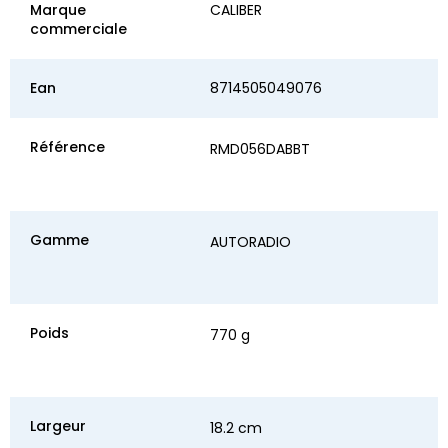
Marque
CALIBER
commerciale
Ean
8714505049076
Référence
RMD056DABBT
Gamme
AUTORADIO
Poids
770 g
Largeur
18.2 cm