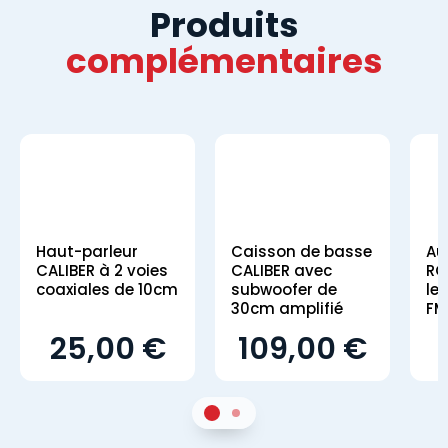
Produits
complémentaires
Haut-parleur
Caisson de basse
Au
CALIBER à 2 voies
CALIBER avec
RC
coaxiales de 10cm
subwoofer de
le
30cm amplifié
FM
25,00 €
109,00 €
1
Sur 2
2
Sur 2