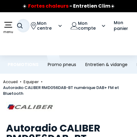
☀️
Fortes chaleurs
- Entretien Clim
☀️
Aller au contenu principal
Aller à la navigation
Prix coûtant pneus Bridgestone
🔥
Extincteur :
réflexe sécurité
🔥
Mon
Mon
Mon
Jusqu'à 120€ remboursés
sur les pneus Bridgestone
Votre recherche
centre
compte
panier
menu
PROMOTIONS
Promo pneus
Entretien & vidange
Accueil
Equiper
Autoradio CALIBER RMD056DAB-BT numérique DAB+ FM et
Bluetooth
Marque
Autoradio CALIBER