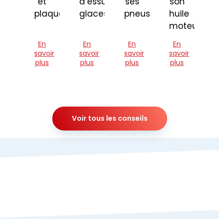
et
d’essuie-
ses
son
plaquettes
glaces
pneus
huile
moteur
En
En
En
En
savoir
savoir
savoir
savoir
plus
plus
plus
plus
Voir tous les conseils