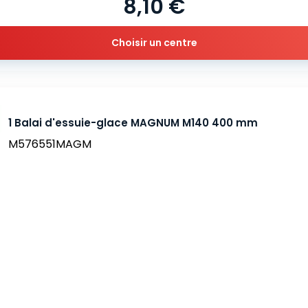
8,10 €
Choisir un centre
1 Balai d'essuie-glace MAGNUM M140 400 mm
M576551MAGM