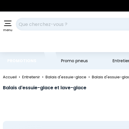
Aller au contenu principal
Aller à la navigation
Votre recherche
menu
PROMOTIONS
Promo pneus
Entreti
Accueil
Entretenir
Balais d'essuie-glace
Balais d'essuie-gla
Balais d'essuie-glace et lave-glace