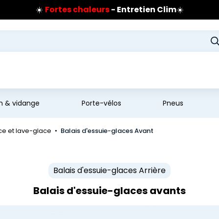
☀️
Fortes chaleurs
- Entretien Clim
☀️
Prix coûtant pneus Bridgestone
🔥
Extincteur :
réflexe sécurité
🔥
Jusqu'à 120€ remboursés
sur les pneus Bridgestone
en & vidange
Porte-vélos
Pneus
ce et lave-glace
Balais d'essuie-glaces Avant
Balais d'essuie-glaces Arrière
Balais d'essuie-glaces avants