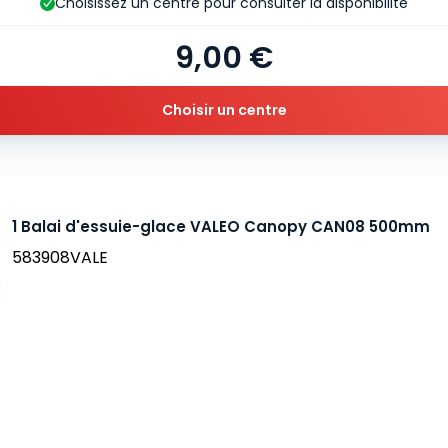
Choisissez un centre pour consulter la disponibilité
9,00 €
Choisir un centre
1 Balai d'essuie-glace VALEO Canopy CAN08 500mm
583908VALE