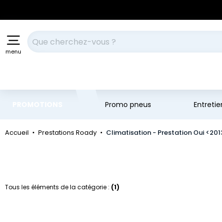
Aller au contenu principal
Aller à la navigation
Votre recherche
menu
PROMOTIONS
Promo pneus
Entreti
Accueil
Prestations Roady
Climatisation - Prestation Oui <201
Tous les éléments de la catégorie :
(1)