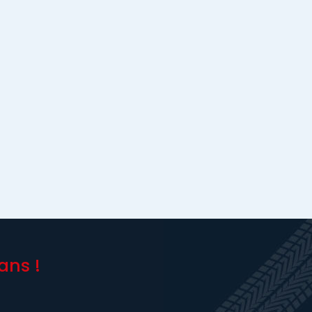
ans !