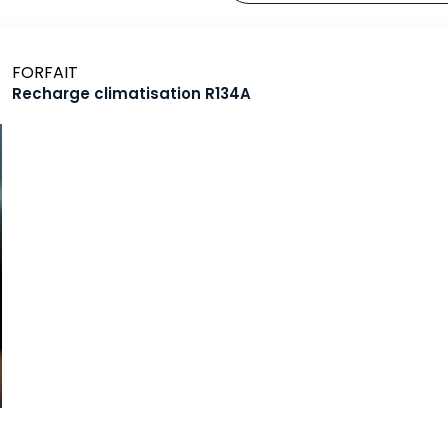
Marque
FORFAIT
Recharge climatisation R134A