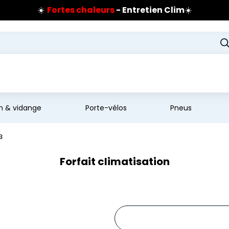
☀️
Fortes chaleurs
- Entretien Clim
☀️
Prix coûtant pneus Bridgestone
🔥
Extincteur :
réflexe sécurité
🔥
Jusqu'à 120€ remboursés
sur les pneus Bridgestone
en & vidange
Porte-vélos
Pneus
3
Forfait climatisation