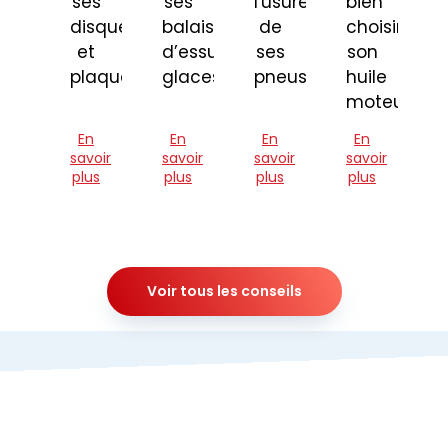
ses
ses
l'usure
bien
disques
balais
de
choisir
et
d’essuie-
ses
son
plaquettes
glaces
pneus
huile
moteur
En
En
En
En
savoir
savoir
savoir
savoir
plus
plus
plus
plus
Voir tous les conseils