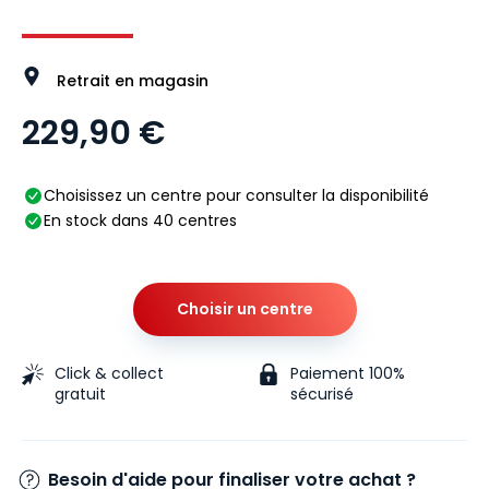
Image 1 sur 4
Image 2 sur 4
Image 3 sur 4
Image 4 
Retrait en magasin
229,90 €
Choisissez un centre pour consulter la disponibilité
En stock dans 40 centres
Choisir un centre
Click & collect
Paiement 100%
gratuit
sécurisé
Besoin d'aide pour finaliser votre achat ?