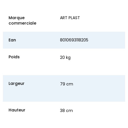
Marque
ART PLAST
commerciale
Ean
8010693118205
Poids
20 kg
Largeur
79 cm
Hauteur
38 cm