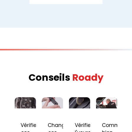
Conseils
Roady
Vérifier
Changer
Vérifier
Comment