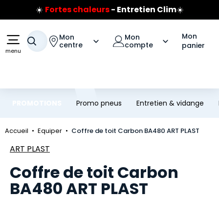
☀️
Fortes chaleurs
- Entretien Clim
☀️
Aller au contenu principal
Aller à la navigation
Prix coûtant pneus Bridgestone
🔥
Extincteur :
réflexe sécurité
🔥
Mon
Mon
Mon
Votre recherche
Jusqu'à 120€ remboursés
sur les pneus Bridgestone
centre
compte
panier
menu
PROMOTIONS
Promo pneus
Entretien & vidange
Accueil
Equiper
Coffre de toit Carbon BA480 ART PLAST
Marque
ART PLAST
Coffre de toit Carbon
BA480 ART PLAST