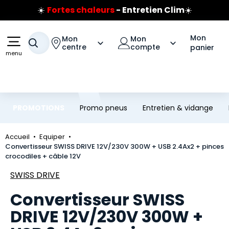
☀️
Fortes chaleurs
- Entretien Clim
☀️
Aller au contenu principal
Aller à la navigation
Prix coûtant pneus Bridgestone
🔥
Extincteur :
réflexe sécurité
🔥
Mon
Mon
Mon
Votre recherche
Jusqu'à 120€ remboursés
sur les pneus Bridgestone
centre
compte
panier
menu
PROMOTIONS
Promo pneus
Entretien & vidange
Accueil
Equiper
Convertisseur SWISS DRIVE 12V/230V 300W + USB 2.4Ax2 + pinces
crocodiles + câble 12V
Marque
SWISS DRIVE
Convertisseur SWISS
DRIVE 12V/230V 300W +