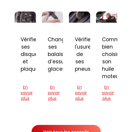
Vérifier
Changer
Vérifier
Comment
ses
ses
l'usure
bien
disques
balais
de
choisir
et
d’essuie-
ses
son
plaquettes
glaces
pneus
huile
moteur
En
En
En
En
savoir
savoir
savoir
savoir
plus
plus
plus
plus
Voir tous les conseils