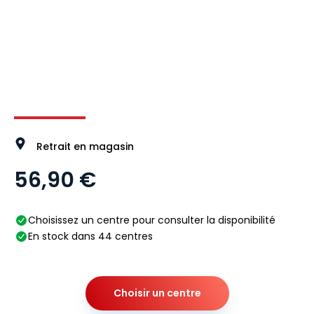
Image 1 sur 5
Image 2 sur 5
Image 3 sur 5
Image 4 
Retrait en magasin
56,90 €
Choisissez un centre pour consulter la disponibilité
En stock dans 44 centres
Choisir un centre