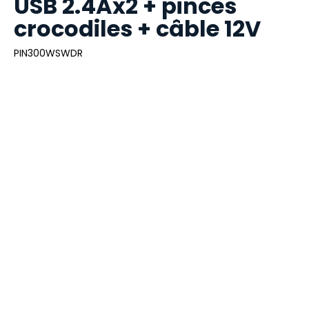
USB 2.4Ax2 + pinces
crocodiles + câble 12V
PIN300WSWDR