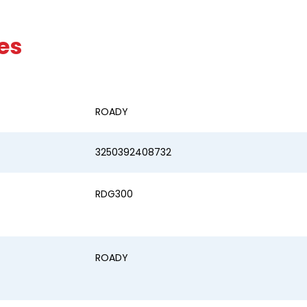
es
ROADY
3250392408732
RDG300
ROADY