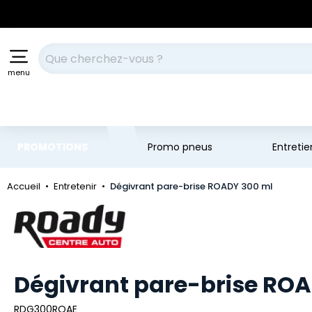
Aller au contenu principal
Aller à la navigation
Votre recherche
menu
PROMOTIONS
Promo pneus
Entreti
Accueil
Entretenir
Dégivrant pare-brise ROADY 300 ml
Marque
Dégivrant pare-brise RO
RDG300ROAE