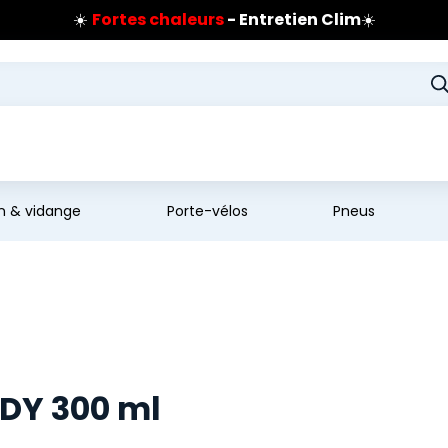
☀️
Fortes chaleurs
- Entretien Clim
☀️
Prix coûtant pneus Bridgestone
🔥
Extincteur :
réflexe sécurité
🔥
Jusqu'à 120€ remboursés
sur les pneus Bridgestone
en & vidange
Porte-vélos
Pneus
ADY 300 ml