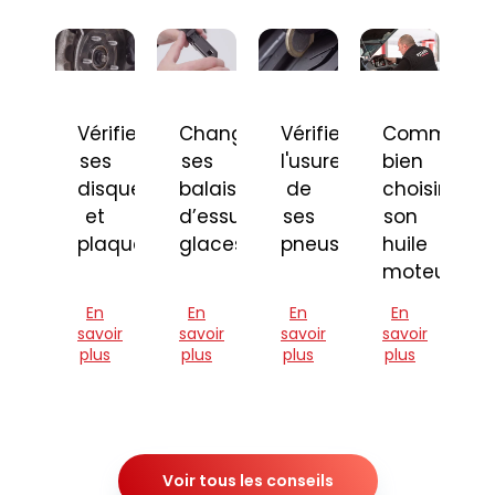
Vérifier
Changer
Vérifier
Comment
ses
ses
l'usure
bien
disques
balais
de
choisir
et
d’essuie-
ses
son
plaquettes
glaces
pneus
huile
moteur
En
En
En
En
savoir
savoir
savoir
savoir
plus
plus
plus
plus
Voir tous les conseils