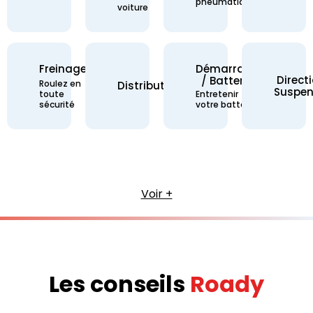
pneumatiques
voiture
Freinage
Démarrage
Direct
/ Batterie
Freinage - Roulez en toute sécurité
Roulez en
Distribution -
Distribution
Suspen
Démarrage / Batterie 
toute
Entretenir
sécurité
votre batterie
Voir +
Les conseils
Roady