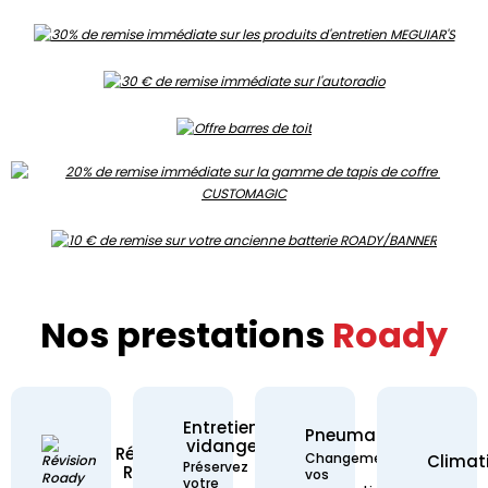
Nos prestations
Roady
Entretien
Pneumatique
vidange
Révision Roady -
Révision
Pneumatique - Chan
Changement de
Climat
Entretien vidange - Préservez votre 
Préservez
Roady
vos
votre