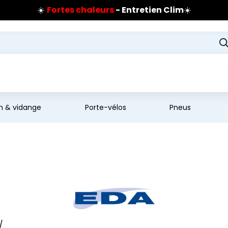
☀️
Fortes chaleurs
- Entretien Clim
☀️
Prix coûtant pneus Bridgestone
🔥
Extincteur :
réflexe sécurité
🔥
Jusqu'à 120€ remboursés
sur les pneus Bridgestone
en & vidange
Porte-vélos
Pneus
/