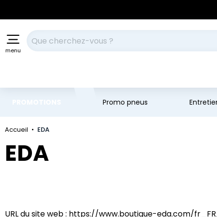
Aller au contenu principal
Aller à la navigation
Votre recherche
menu
PROMOTIONS
Promo pneus
Entreti
Accueil
EDA
EDA
URL du site web :
https://www.boutique-eda.com/fr_FR