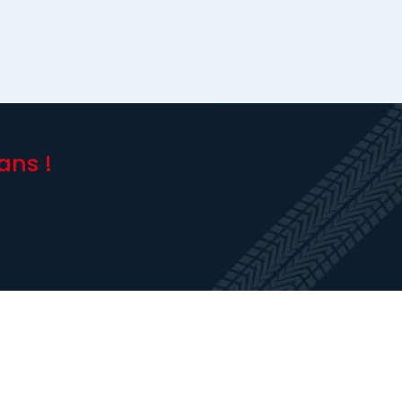
ans !