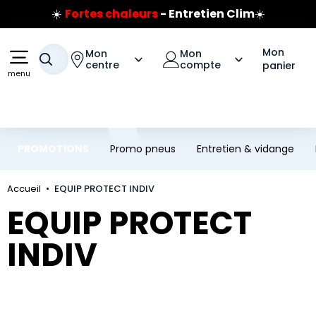
☀️
Fortes chaleurs
- Entretien Clim
☀️
Aller au contenu principal
Aller à la navigation
Prix coûtant pneus Bridgestone
🔥
Extincteur :
réflexe sécurité
🔥
Mon
Mon
Mon
Votre recherche
Jusqu'à 120€ remboursés
sur les pneus Bridgestone
centre
compte
panier
menu
PROMOTIONS
Promo pneus
Entretien & vidange
Accueil
EQUIP PROTECT INDIV
EQUIP PROTECT
INDIV