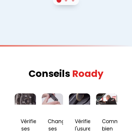
1
Sur 2
2
Sur 2
3
Sur 2
Conseils
Roady
Vérifier
Changer
Vérifier
Comment
ses
ses
l'usure
bien