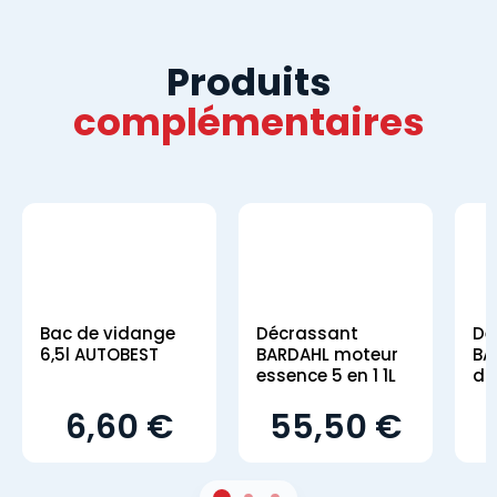
Produits
complémentaires
Bac de vidange
Décrassant
Dé
6,5l AUTOBEST
BARDAHL moteur
BA
essence 5 en 1 1L
die
6,60 €
55,50 €