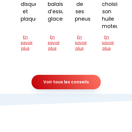
disques
balais
de
choisir
et
d’essuie-
ses
son
plaquettes
glaces
pneus
huile
moteur
En
En
En
En
savoir
savoir
savoir
savoir
plus
plus
plus
plus
Voir tous les conseils