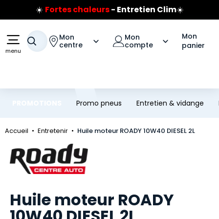
☀️
Fortes chaleurs
- Entretien Clim
☀️
Aller au contenu principal
Aller à la navigation
Prix coûtant pneus Bridgestone
🔥
Extincteur :
réflexe sécurité
🔥
Mon
Mon
Mon
Votre recherche
Jusqu'à 120€ remboursés
sur les pneus Bridgestone
centre
compte
panier
menu
PROMOTIONS
Promo pneus
Entretien & vidange
Accueil
Entretenir
Huile moteur ROADY 10W40 DIESEL 2L
Marque
Huile moteur ROADY
10W40 DIESEL 2L