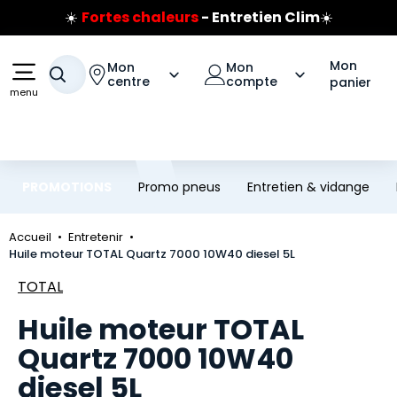
☀️
Fortes chaleurs
- Entretien Clim
☀️
Aller au contenu principal
Aller à la navigation
Prix coûtant pneus Bridgestone
🔥
Extincteur :
réflexe sécurité
🔥
Mon
Mon
Mon
Jusqu'à 120€ remboursés
sur les pneus Bridgestone
Votre recherche
centre
compte
panier
menu
PROMOTIONS
Promo pneus
Entretien & vidange
Accueil
Entretenir
Huile moteur TOTAL Quartz 7000 10W40 diesel 5L
Marque
TOTAL
Huile moteur TOTAL
Quartz 7000 10W40
diesel 5L