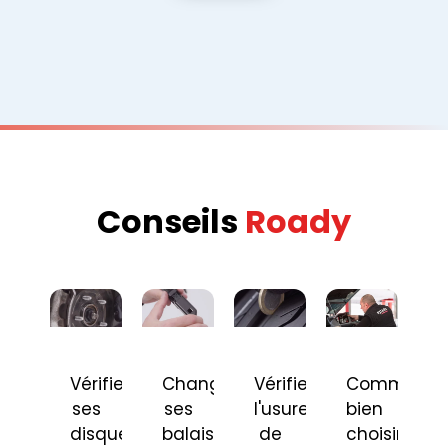
Conseils
Roady
Vérifier
Changer
Vérifier
Comment
ses
ses
l'usure
bien
disques
balais
de
choisir