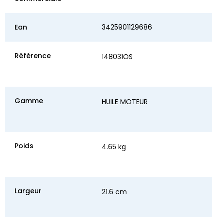
Ean
3425901129686
Référence
148031OS
Gamme
HUILE MOTEUR
Poids
4.65 kg
Largeur
21.6 cm