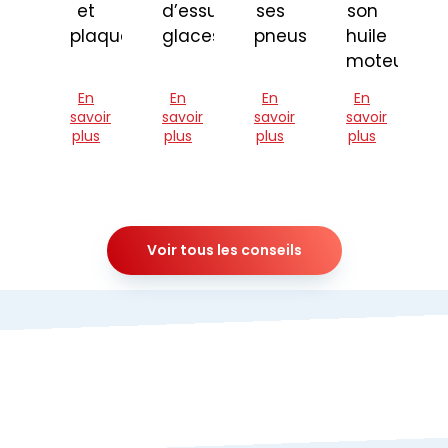
et
d’essuie-
ses
son
plaquettes
glaces
pneus
huile
moteur
En
En
En
En
savoir
savoir
savoir
savoir
plus
plus
plus
plus
Voir tous les conseils