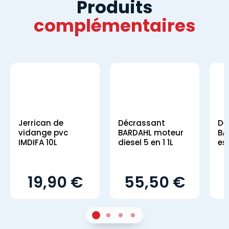
Produits
complémentaires
Jerrican de
Décrassant
Dé
vidange pvc
BARDAHL moteur
BA
IMDIFA 10L
diesel 5 en 1 1L
es
19,90 €
55,50 €
1
Sur 3
2
Sur 3
3
Sur 3
4
Sur 3