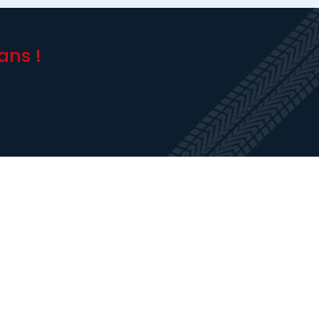
ans !