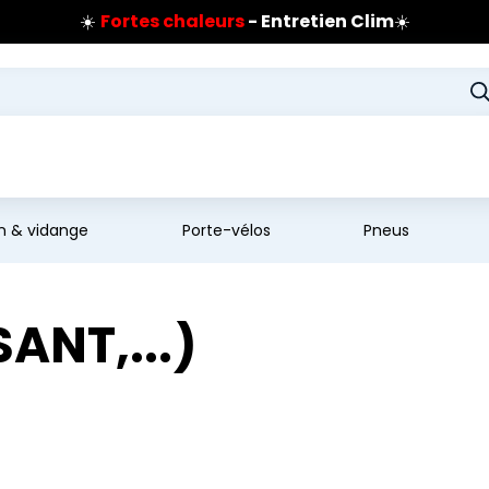
☀️
Fortes chaleurs
- Entretien Clim
☀️
Prix coûtant pneus Bridgestone
🔥
Extincteur :
réflexe sécurité
🔥
Jusqu'à 120€ remboursés
sur les pneus Bridgestone
en & vidange
Porte-vélos
Pneus
ANT,...)