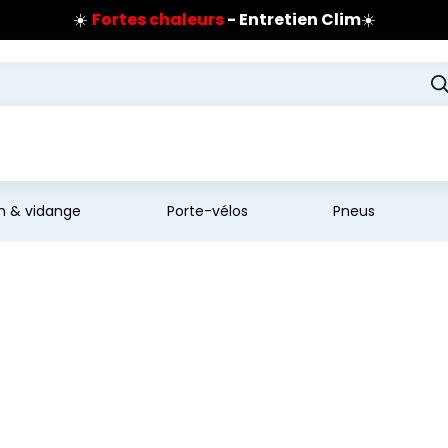
☀️
Fortes chaleurs
- Entretien Clim
☀️
Prix coûtant pneus Bridgestone
🔥
Extincteur :
réflexe sécurité
🔥
Jusqu'à 120€ remboursés
sur les pneus Bridgestone
en & vidange
Porte-vélos
Pneus