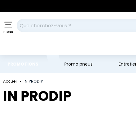
Aller au contenu principal
Aller à la navigation
Votre recherche
menu
PROMOTIONS
Promo pneus
Entreti
Accueil
IN PRODIP
IN PRODIP