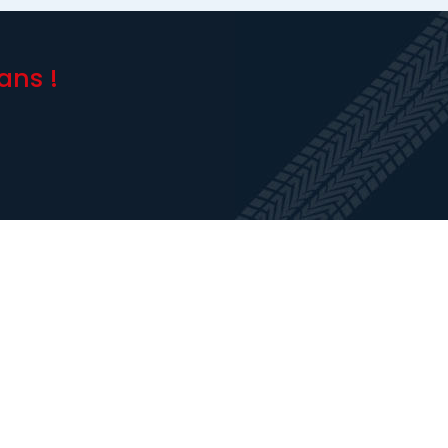
ans !