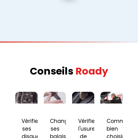
Conseils
Roady
Vérifier
Changer
Vérifier
Comment
ses
ses
l'usure
bien
disques
balais
de
choisir