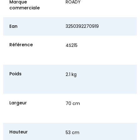
Marque
ROADY
commerciale
Ean
3250392270919
Référence
4S215
Poids
2.1 kg
Largeur
70 cm
Hauteur
53 cm