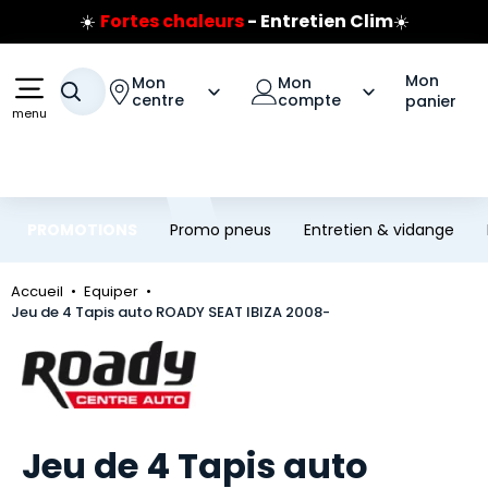
☀️
Fortes chaleurs
- Entretien Clim
☀️
Aller au contenu principal
Aller à la navigation
Prix coûtant pneus Bridgestone
🔥
Extincteur :
réflexe sécurité
🔥
Mon
Mon
Mon
Votre recherche
Jusqu'à 120€ remboursés
sur les pneus Bridgestone
centre
compte
panier
menu
PROMOTIONS
Promo pneus
Entretien & vidange
Accueil
Equiper
Jeu de 4 Tapis auto ROADY SEAT IBIZA 2008-
Marque
Jeu de 4 Tapis auto