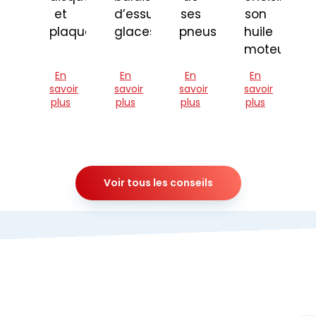
et
d’essuie-
ses
son
plaquettes
glaces
pneus
huile
moteur
En
En
En
En
savoir
savoir
savoir
savoir
plus
plus
plus
plus
Voir tous les conseils