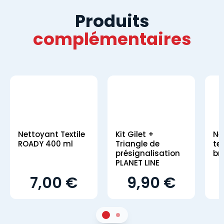
Produits
complémentaires
Nettoyant Textile
Kit Gilet +
Ne
ROADY 400 ml
Triangle de
te
présignalisation
br
PLANET LINE
7,00 €
9,90 €
1
Sur 2
2
Sur 2