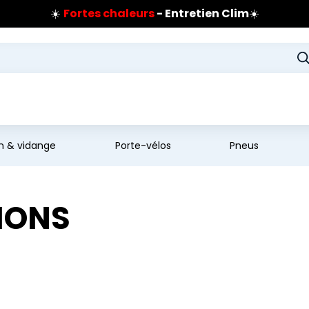
☀️
Fortes chaleurs
- Entretien Clim
☀️
Prix coûtant pneus Bridgestone
🔥
Extincteur :
réflexe sécurité
🔥
Jusqu'à 120€ remboursés
sur les pneus Bridgestone
en & vidange
Porte-vélos
Pneus
IONS