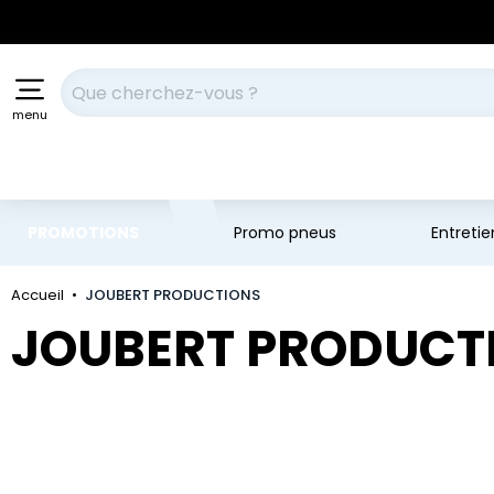
Aller au contenu principal
Aller à la navigation
Votre recherche
menu
PROMOTIONS
Promo pneus
Entreti
Accueil
JOUBERT PRODUCTIONS
JOUBERT PRODUCT