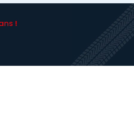
ans !