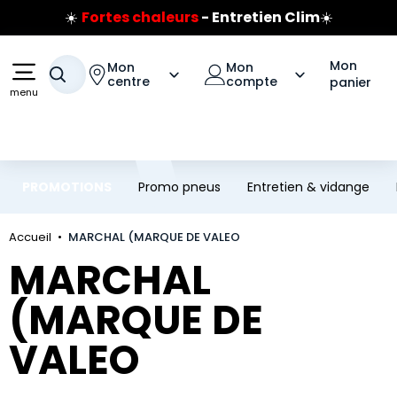
☀️
Fortes chaleurs
- Entretien Clim
☀️
Aller au contenu principal
Aller à la navigation
Prix coûtant pneus Bridgestone
🔥
Extincteur :
réflexe sécurité
🔥
Mon
Mon
Mon
Votre recherche
Jusqu'à 120€ remboursés
sur les pneus Bridgestone
centre
compte
panier
menu
PROMOTIONS
Promo pneus
Entretien & vidange
Accueil
MARCHAL (MARQUE DE VALEO
MARCHAL
(MARQUE DE
VALEO