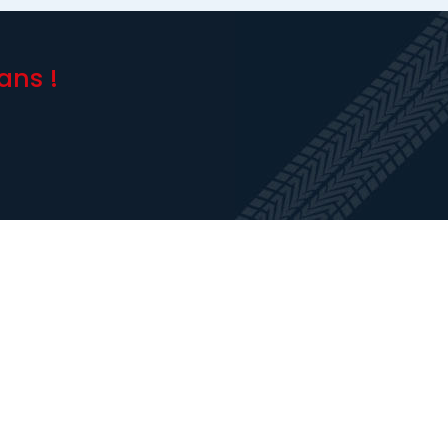
ans !