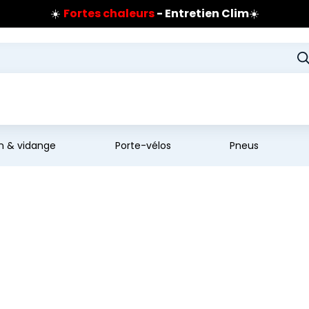
☀️
Fortes chaleurs
- Entretien Clim
☀️
Prix coûtant pneus Bridgestone
🔥
Extincteur :
réflexe sécurité
🔥
Jusqu'à 120€ remboursés
sur les pneus Bridgestone
en & vidange
Porte-vélos
Pneus