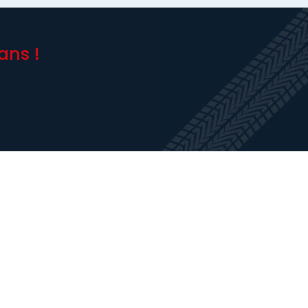
ans !