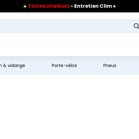
☀️
Fortes chaleurs
- Entretien Clim
☀️
Prix coûtant pneus Bridgestone
🔥
Extincteur :
réflexe sécurité
🔥
Jusqu'à 120€ remboursés
sur les pneus Bridgestone
en & vidange
Porte-vélos
Pneus