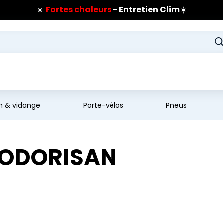
☀️
Fortes chaleurs
- Entretien Clim
☀️
Prix coûtant pneus Bridgestone
🔥
Extincteur :
réflexe sécurité
🔥
Jusqu'à 120€ remboursés
sur les pneus Bridgestone
en & vidange
Porte-vélos
Pneus
SODORISAN