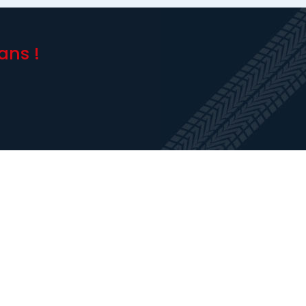
ans !