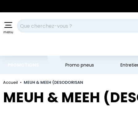
Aller au contenu principal
Aller à la navigation
Votre recherche
menu
PROMOTIONS
Promo pneus
Entreti
Accueil
MEUH & MEEH (DESODORISAN
MEUH & MEEH (DE