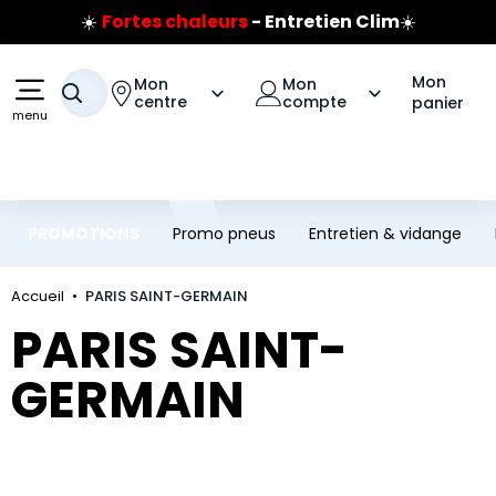
☀️
Fortes chaleurs
- Entretien Clim
☀️
Aller au contenu principal
Aller à la navigation
Prix coûtant pneus Bridgestone
🔥
Extincteur :
réflexe sécurité
🔥
Mon
Mon
Mon
Votre recherche
Jusqu'à 120€ remboursés
sur les pneus Bridgestone
centre
compte
panier
menu
PROMOTIONS
Promo pneus
Entretien & vidange
Accueil
PARIS SAINT-GERMAIN
PARIS SAINT-
GERMAIN