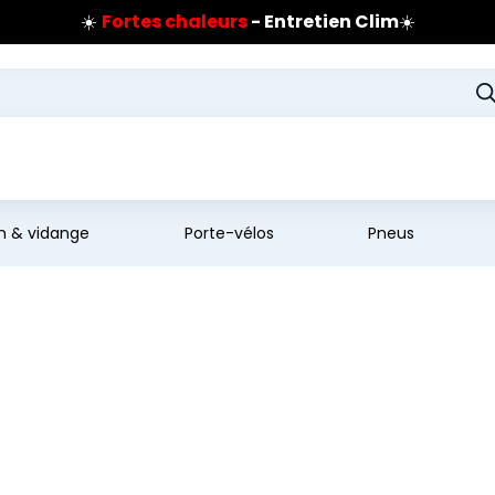
☀️
Fortes chaleurs
- Entretien Clim
☀️
Prix coûtant pneus Bridgestone
🔥
Extincteur :
réflexe sécurité
🔥
Jusqu'à 120€ remboursés
sur les pneus Bridgestone
en & vidange
Porte-vélos
Pneus