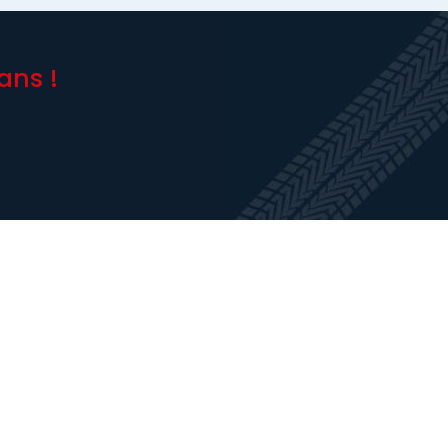
ans !