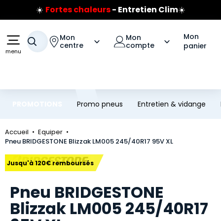
☀️
Fortes chaleurs
- Entretien Clim
☀️
Aller au contenu principal
Aller à la navigation
Prix coûtant pneus Bridgestone
🔥
Extincteur :
réflexe sécurité
🔥
Mon
Mon
Mon
Jusqu'à 120€ remboursés
sur les pneus Bridgestone
Votre recherche
centre
compte
panier
menu
PROMOTIONS
Promo pneus
Entretien & vidange
Accueil
Equiper
Pneu BRIDGESTONE Blizzak LM005 245/40R17 95V XL
Marque
Jusqu'à 120€ remboursés
Pneu BRIDGESTONE
Blizzak LM005 245/40R17