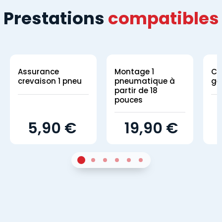
Prestations
compatibles
Assurance
Montage 1
Co
crevaison 1 pneu
pneumatique à
gé
partir de 18
pouces
5,90 €
19,90 €
1
Sur 4
2
Sur 4
3
Sur 4
4
Sur 4
5
Sur 4
6
Sur 4