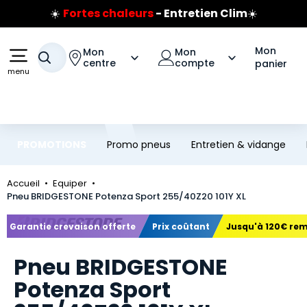
☀️
Fortes chaleurs
- Entretien Clim
☀️
Aller au contenu principal
Aller à la navigation
Prix coûtant pneus Bridgestone
🔥
Extincteur :
réflexe sécurité
🔥
Mon
Mon
Mon
Jusqu'à 120€ remboursés
sur les pneus Bridgestone
Votre recherche
centre
compte
panier
menu
PROMOTIONS
Promo pneus
Entretien & vidange
Accueil
Equiper
Pneu BRIDGESTONE Potenza Sport 255/40Z20 101Y XL
Marque
Garantie crevaison offerte
Prix coûtant
Jusqu'à 120€ re
Pneu BRIDGESTONE
Potenza Sport