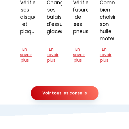
Vérifier
Changer
Vérifier
Comment
ses
ses
l'usure
bien
disques
balais
de
choisir
et
d’essuie-
ses
son
plaquettes
glaces
pneus
huile
moteur
En
En
En
En
savoir
savoir
savoir
savoir
plus
plus
plus
plus
Voir tous les conseils