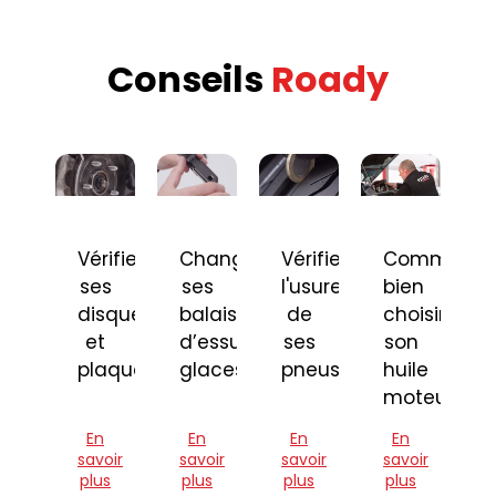
Conseils
Roady
Vérifier
Changer
Vérifier
Comment
ses
ses
l'usure
bien
disques
balais
de
choisir
et
d’essuie-
ses
son
plaquettes
glaces
pneus
huile
moteur
En
En
En
En
savoir
savoir
savoir
savoir
plus
plus
plus
plus