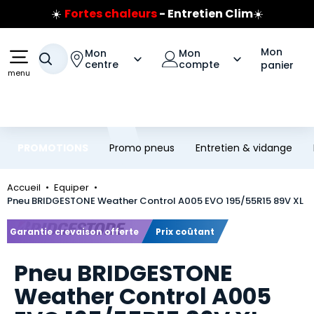
☀️
Fortes chaleurs
- Entretien Clim
☀️
Aller au contenu principal
Aller à la navigation
Prix coûtant pneus Bridgestone
🔥
Extincteur :
réflexe sécurité
🔥
Mon
Mon
Mon
Jusqu'à 120€ remboursés
sur les pneus Bridgestone
Votre recherche
centre
compte
panier
menu
PROMOTIONS
Promo pneus
Entretien & vidange
Accueil
Equiper
Pneu BRIDGESTONE Weather Control A005 EVO 195/55R15 89V XL
Marque
Garantie crevaison offerte
Prix coûtant
Pneu BRIDGESTONE
Weather Control A005