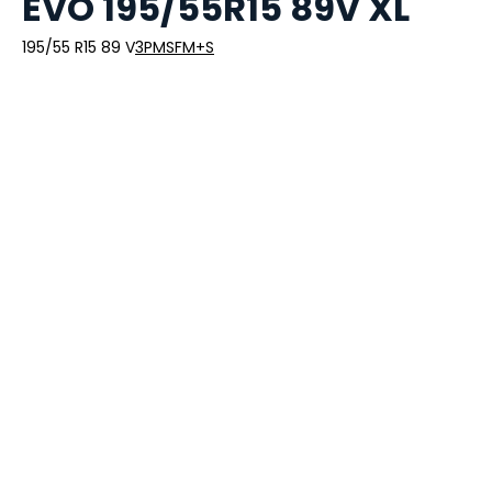
EVO 195/55R15 89V XL
195/55 R15 89 V
3PMSF
M+S