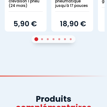
crevaison 1 pneu
pneumatique
gé
(24 mois)
jusqu'à 17 pouces
5,90 €
18,90 €
1
Sur 4
2
Sur 4
3
Sur 4
4
Sur 4
5
Sur 4
6
Sur 4
7
Sur 4
Produits