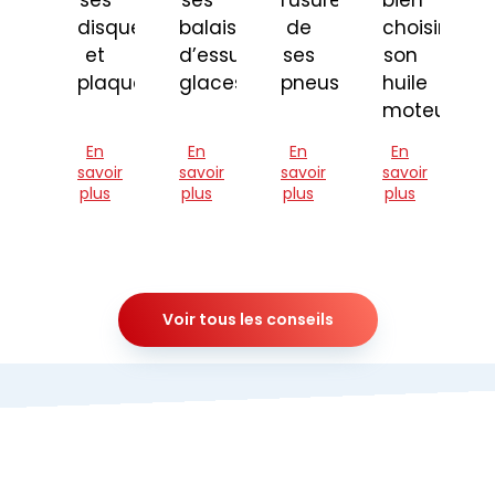
ses
ses
l'usure
bien
disques
balais
de
choisir
et
d’essuie-
ses
son
plaquettes
glaces
pneus
huile
moteur
En
En
En
En
savoir
savoir
savoir
savoir
plus
plus
plus
plus
Voir tous les conseils