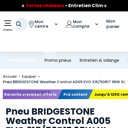
☀️
Fortes chaleurs
- Entretien Clim
☀️
Aller au contenu principal
Aller à la navigation
Prix coûtant pneus Bridgestone
🔥
Extincteur :
réflexe sécurité
🔥
Mon
Mon
Mon
Jusqu'à 120€ remboursés
sur les pneus Bridgestone
Votre recherche
centre
compte
panier
menu
PROMOTIONS
Promo pneus
Entretien & vidange
Accueil
Equiper
Pneu BRIDGESTONE Weather Control A005 EVO 215/50R17 95W XL
Marque
Garantie crevaison offerte
Prix coûtant
Jusqu'à 120€ re
Pneu BRIDGESTONE
Weather Control A005