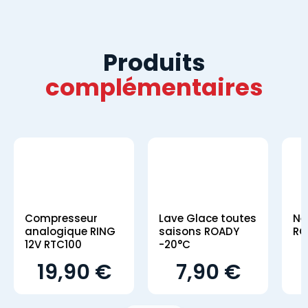
Produits
complémentaires
Compresseur
Lave Glace toutes
Ne
analogique RING
saisons ROADY
RO
12V RTC100
-20°C
19,90 €
7,90 €