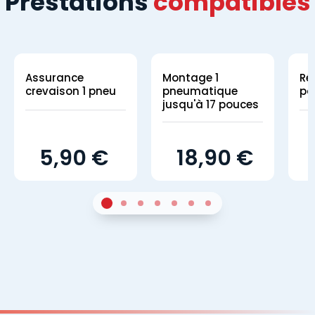
Prestations
compatibles
Assurance
Montage 1
Ré
crevaison 1 pneu
pneumatique
pa
jusqu'à 17 pouces
5,90 €
18,90 €
1
Sur 4
2
Sur 4
3
Sur 4
4
Sur 4
5
Sur 4
6
Sur 4
7
Sur 4