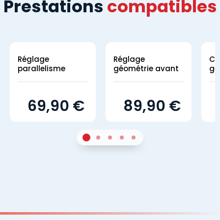
Prestations
compatibles
Réglage
Réglage
Co
parallelisme
géométrie avant
gé
69,90 €
89,90 €
1
Sur 3
2
Sur 3
3
Sur 3
4
Sur 3
5
Sur 3