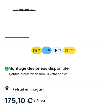
Image 1 sur 3
Image 2 sur 3
Image 3 sur 3
C
B
72
ETÉ
Montage des pneus disponible
Ajoutez la prestation depuis votre panier
Retrait en magasin
175,10 €
/ Pneu