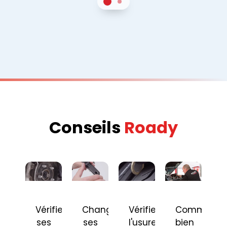
1
Sur 2
2
Sur 2
Conseils
Roady
Vérifier
Changer
Vérifier
Comment
ses
ses
l'usure
bien