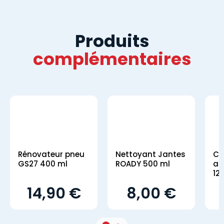
Produits
complémentaires
Rénovateur pneu
Nettoyant Jantes
Co
GS27 400 ml
ROADY 500 ml
an
12
14,90 €
8,00 €