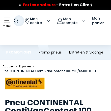
☀️
Fortes chaleurs
- Entretien Clim
☀️
Aller au contenu principal
Aller à la navigation
Prix coûtant pneus Bridgestone
🔥
Extincteur :
réflexe sécurité
🔥
Mon
Mon
Mon
Votre recherche
Jusqu'à 120€ remboursés
sur les pneus Bridgestone
centre
compte
panier
menu
PROMOTIONS
Promo pneus
Entretien & vidange
Accueil
Equiper
Pneu CONTINENTAL ContiVanContact 100 215/65R16 106T
Marque
Pneu CONTINENTAL
ContiVanContact 100