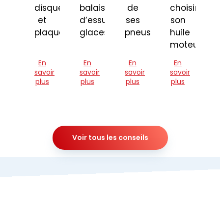
disques
balais
de
choisir
et
d’essuie-
ses
son
plaquettes
glaces
pneus
huile
moteur
En
En
En
En
savoir
savoir
savoir
savoir
plus
plus
plus
plus
Voir tous les conseils