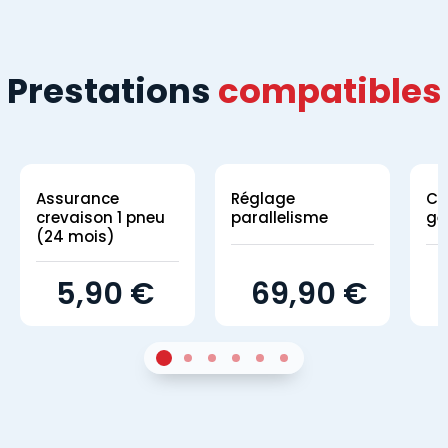
Prestations
compatibles
Assurance
Réglage
Co
crevaison 1 pneu
parallelisme
gé
(24 mois)
5,90 €
69,90 €
1
Sur 4
2
Sur 4
3
Sur 4
4
Sur 4
5
Sur 4
6
Sur 4