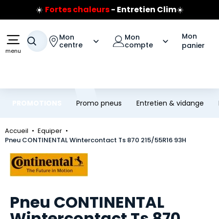
☀️
Fortes chaleurs
- Entretien Clim
☀️
Aller au contenu principal
Aller à la navigation
Prix coûtant pneus Bridgestone
🔥
Extincteur :
réflexe sécurité
🔥
Mon
Mon
Mon
Votre recherche
Jusqu'à 120€ remboursés
sur les pneus Bridgestone
centre
compte
panier
menu
PROMOTIONS
Promo pneus
Entretien & vidange
Accueil
Equiper
Pneu CONTINENTAL Wintercontact Ts 870 215/55R16 93H
Marque
Pneu CONTINENTAL
Wintercontact Ts 870