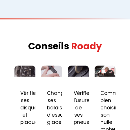
Conseils
Roady
Vérifier
Changer
Vérifier
Comment
ses
ses
l'usure
bien
disques
balais
de
choisir
et
d’essuie-
ses
son
plaquettes
glaces
pneus
huile
moteur