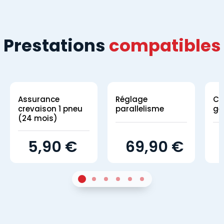
Prestations
compatibles
Assurance
Réglage
Co
crevaison 1 pneu
parallelisme
gé
(24 mois)
5,90 €
69,90 €
1
Sur 4
2
Sur 4
3
Sur 4
4
Sur 4
5
Sur 4
6
Sur 4