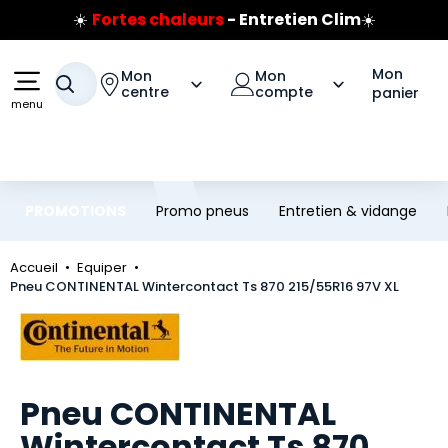
☀️
Fortes chaleurs
- Entretien Clim
☀️
Aller au contenu principal
Aller à la navigation
Prix coûtant pneus Bridgestone
🔥
Extincteur :
réflexe sécurité
🔥
Mon
Mon
Mon
Votre recherche
Jusqu'à 120€ remboursés
sur les pneus Bridgestone
centre
compte
panier
menu
PROMOTIONS
Promo pneus
Entretien & vidange
Accueil
Equiper
Pneu CONTINENTAL Wintercontact Ts 870 215/55R16 97V XL
Marque
Pneu CONTINENTAL
Wintercontact Ts 870