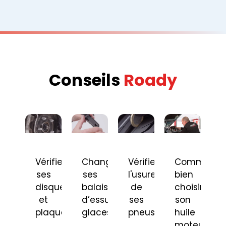
Conseils
Roady
Vérifier
Changer
Vérifier
Comment
ses
ses
l'usure
bien
disques
balais
de
choisir
et
d’essuie-
ses
son
plaquettes
glaces
pneus
huile
moteur