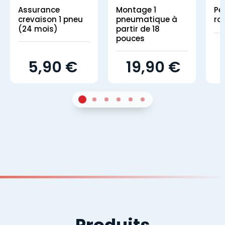
Assurance
Montage 1
Pe
crevaison 1 pneu
pneumatique à
ro
(24 mois)
partir de 18
pouces
5,90 €
19,90 €
1
Sur 4
2
Sur 4
3
Sur 4
4
Sur 4
5
Sur 4
6
Sur 4
Produits