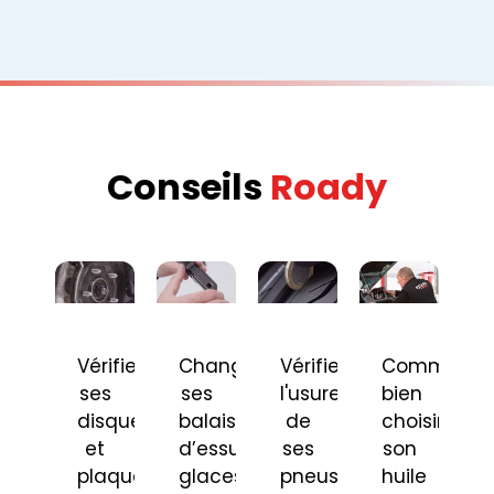
Conseils
Roady
Vérifier
Changer
Vérifier
Comment
ses
ses
l'usure
bien
disques
balais
de
choisir
et
d’essuie-
ses
son
plaquettes
glaces
pneus
huile