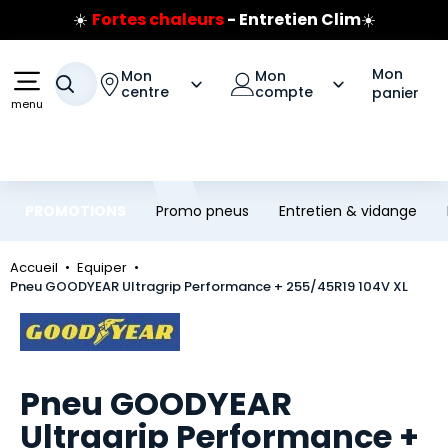
☀️
Fortes chaleurs
- Entretien Clim
☀️
Aller au contenu principal
Aller à la navigation
Prix coûtant pneus Bridgestone
🔥
Extincteur :
réflexe sécurité
🔥
Mon
Mon
Mon
Jusqu'à 120€ remboursés
sur les pneus Bridgestone
Votre recherche
centre
compte
panier
menu
PROMOTIONS
Promo pneus
Entretien & vidange
Accueil
Equiper
Pneu GOODYEAR Ultragrip Performance + 255/45R19 104V XL
Marque
Pneu GOODYEAR
Ultragrip Performance +