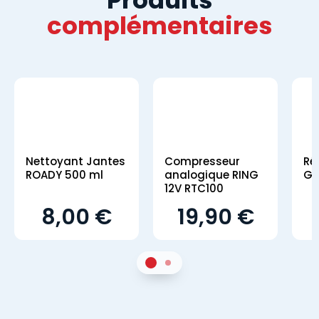
complémentaires
Nettoyant Jantes
Compresseur
Ré
ROADY 500 ml
analogique RING
GS
12V RTC100
8,00 €
19,90 €
1
Sur 2
2
Sur 2