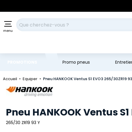
Aller au contenu principal
Aller à la navigation
Votre recherche
menu
PROMOTIONS
Promo pneus
Entreti
Accueil
Equiper
Pneu HANKOOK Ventus S1 EVO3 265/30ZR19 93
Marque
Pneu HANKOOK Ventus S1 
265/30 ZR19 93 Y