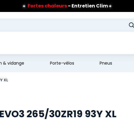
☀️
Fortes chaleurs
- Entretien Clim
☀️
Prix coûtant pneus Bridgestone
🔥
Extincteur :
réflexe sécurité
🔥
Jusqu'à 120€ remboursés
sur les pneus Bridgestone
en & vidange
Porte-vélos
Pneus
Y XL
EVO3 265/30ZR19 93Y XL