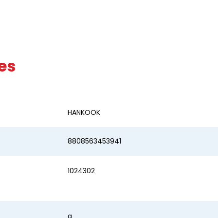
es
HANKOOK
8808563453941
1024302
a