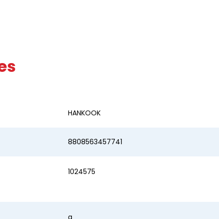
es
HANKOOK
8808563457741
1024575
a