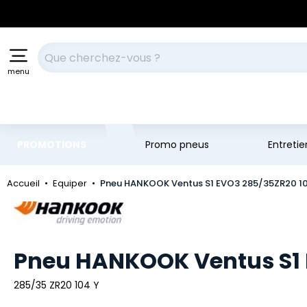
Aller au contenu principal
Aller à la navigation
Votre recherche
menu
PROMOTIONS
Promo pneus
Entreti
Accueil
Equiper
Pneu HANKOOK Ventus S1 EVO3 285/35ZR20 1
Marque
Pneu HANKOOK Ventus S1 
285/35 ZR20 104 Y