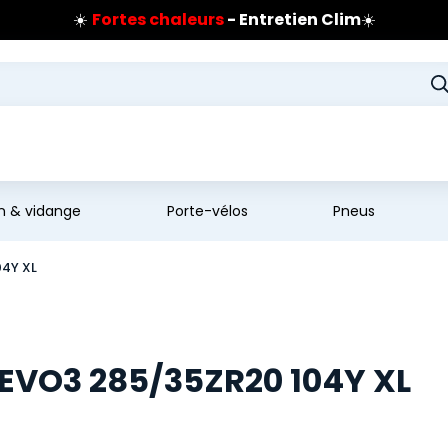
☀️
Fortes chaleurs
- Entretien Clim
☀️
Prix coûtant pneus Bridgestone
🔥
Extincteur :
réflexe sécurité
🔥
Jusqu'à 120€ remboursés
sur les pneus Bridgestone
en & vidange
Porte-vélos
Pneus
04Y XL
EVO3 285/35ZR20 104Y XL