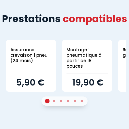
Prestations
compatibles
Assurance
Montage 1
Ré
crevaison 1 pneu
pneumatique à
gé
(24 mois)
partir de 18
pouces
5,90 €
19,90 €
1
Sur 4
2
Sur 4
3
Sur 4
4
Sur 4
5
Sur 4
6
Sur 4