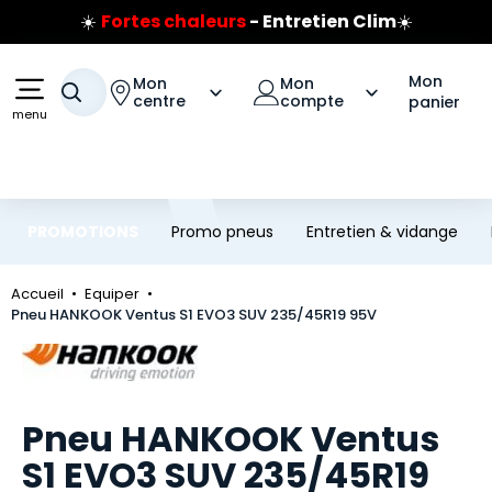
☀️
Fortes chaleurs
- Entretien Clim
☀️
Aller au contenu principal
Aller à la navigation
Prix coûtant pneus Bridgestone
🔥
Extincteur :
réflexe sécurité
🔥
Mon
Mon
Mon
Votre recherche
Jusqu'à 120€ remboursés
sur les pneus Bridgestone
centre
compte
panier
menu
PROMOTIONS
Promo pneus
Entretien & vidange
Accueil
Equiper
Pneu HANKOOK Ventus S1 EVO3 SUV 235/45R19 95V
Marque
Pneu HANKOOK Ventus
S1 EVO3 SUV 235/45R19