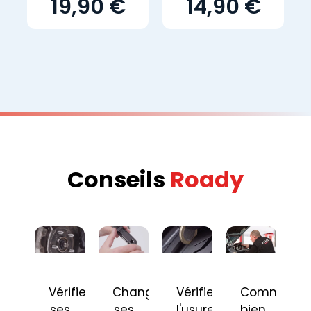
19,90 €
14,90 €
Conseils
Roady
Vérifier
Changer
Vérifier
Comment
ses
ses
l'usure
bien