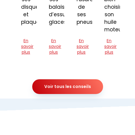
disques
balais
de
choisir
et
d’essuie-
ses
son
plaquettes
glaces
pneus
huile
moteur
En
En
En
En
savoir
savoir
savoir
savoir
plus
plus
plus
plus
Voir tous les conseils