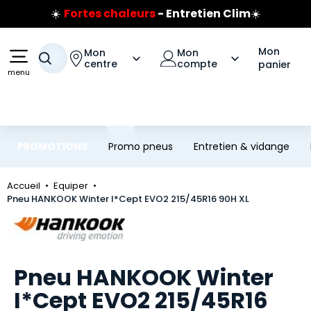
☀️
Fortes chaleurs
- Entretien Clim
☀️
Aller au contenu principal
Aller à la navigation
Prix coûtant pneus Bridgestone
🔥
Extincteur :
réflexe sécurité
🔥
Mon
Mon
Mon
Votre recherche
Jusqu'à 120€ remboursés
sur les pneus Bridgestone
centre
compte
panier
menu
PROMOTIONS
Promo pneus
Entretien & vidange
Accueil
Equiper
Pneu HANKOOK Winter I*Cept EVO2 215/45R16 90H XL
Marque
Pneu HANKOOK Winter
I*Cept EVO2 215/45R16