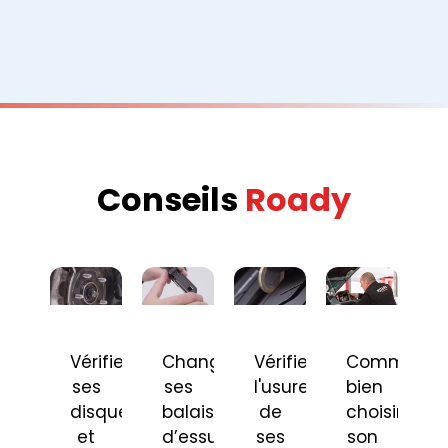
Conseils
Roady
Vérifier
Changer
Vérifier
Comment
ses
ses
l'usure
bien
disques
balais
de
choisir
et
d’essuie-
ses
son