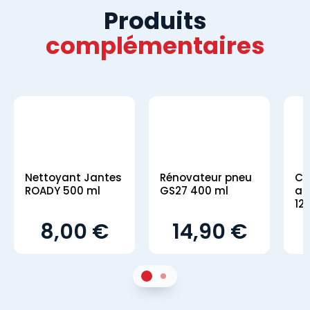
Produits
complémentaires
Nettoyant Jantes
Rénovateur pneu
Co
ROADY 500 ml
GS27 400 ml
an
12
8,00 €
14,90 €
1
Sur 2
2
Sur 2