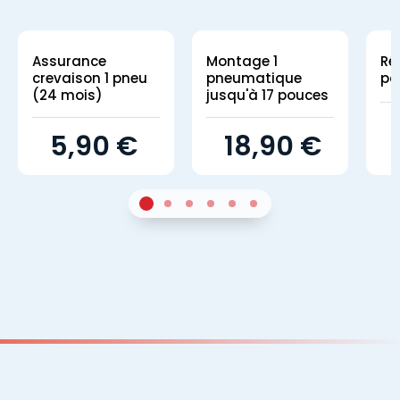
Assurance
Montage 1
Ré
crevaison 1 pneu
pneumatique
pa
(24 mois)
jusqu'à 17 pouces
5,90 €
18,90 €
1
Sur 4
2
Sur 4
3
Sur 4
4
Sur 4
5
Sur 4
6
Sur 4