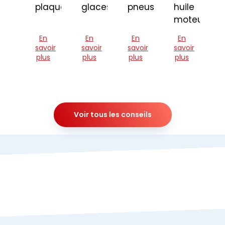
plaquettes
glaces
pneus
huile
moteur
En
En
En
En
savoir
savoir
savoir
savoir
plus
plus
plus
plus
Voir tous les conseils