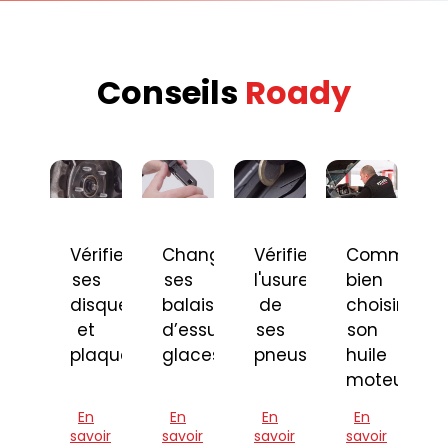
Conseils
Roady
Vérifier
Changer
Vérifier
Comment
ses
ses
l'usure
bien
disques
balais
de
choisir
et
d’essuie-
ses
son
plaquettes
glaces
pneus
huile
moteur
En
En
En
En
savoir
savoir
savoir
savoir