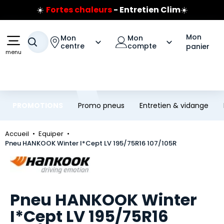
☀️
Fortes chaleurs
- Entretien Clim
☀️
Aller au contenu principal
Aller à la navigation
Prix coûtant pneus Bridgestone
🔥
Extincteur :
réflexe sécurité
🔥
Mon
Mon
Mon
Votre recherche
Jusqu'à 120€ remboursés
sur les pneus Bridgestone
centre
compte
panier
menu
PROMOTIONS
Promo pneus
Entretien & vidange
Accueil
Equiper
Pneu HANKOOK Winter I*Cept LV 195/75R16 107/105R
Marque
Pneu HANKOOK Winter
I*Cept LV 195/75R16