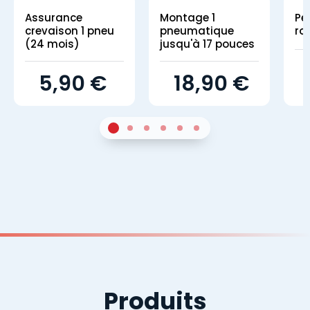
Assurance
Montage 1
Pe
crevaison 1 pneu
pneumatique
ro
(24 mois)
jusqu'à 17 pouces
5,90 €
18,90 €
1
Sur 4
2
Sur 4
3
Sur 4
4
Sur 4
5
Sur 4
6
Sur 4
Produits