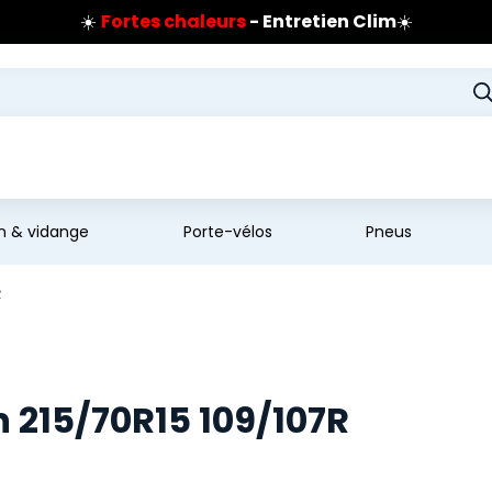
☀️
Fortes chaleurs
- Entretien Clim
☀️
Prix coûtant pneus Bridgestone
🔥
Extincteur :
réflexe sécurité
🔥
Jusqu'à 120€ remboursés
sur les pneus Bridgestone
en & vidange
Porte-vélos
Pneus
R
n 215/70R15 109/107R