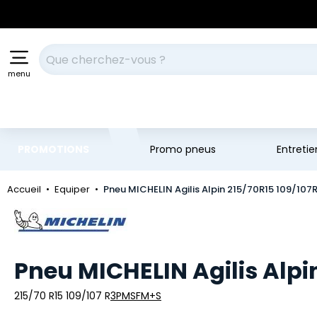
Aller au contenu principal
Aller à la navigation
Votre recherche
menu
PROMOTIONS
Promo pneus
Entreti
Accueil
Equiper
Pneu MICHELIN Agilis Alpin 215/70R15 109/107
Marque
Pneu MICHELIN Agilis Alpi
215/70 R15 109/107 R
3PMSF
M+S