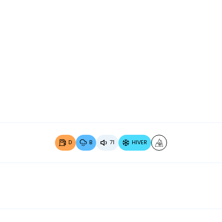
Image 2 sur 5
Image 3
D
B
71
HIVER