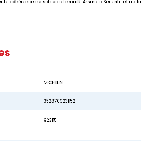
nte adhérence sur sol sec et mouillé Assure la Sécurité et motric
es
MICHELIN
3528709231152
923115