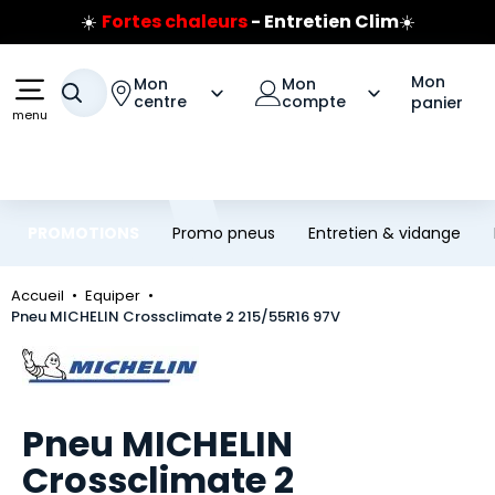
☀️
Fortes chaleurs
- Entretien Clim
☀️
Aller au contenu principal
Aller à la navigation
Prix coûtant pneus Bridgestone
🔥
Extincteur :
réflexe sécurité
🔥
Mon
Mon
Mon
Votre recherche
Jusqu'à 120€ remboursés
sur les pneus Bridgestone
centre
compte
panier
menu
PROMOTIONS
Promo pneus
Entretien & vidange
Accueil
Equiper
Pneu MICHELIN Crossclimate 2 215/55R16 97V
Marque
Pneu MICHELIN
Crossclimate 2