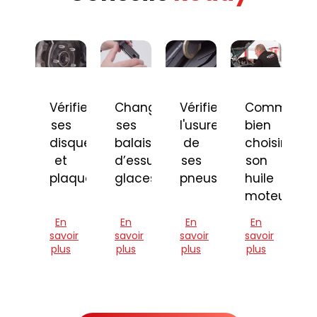
Vérifier
Changer
Vérifier
Comment
ses
ses
l'usure
bien
disques
balais
de
choisir
et
d’essuie-
ses
son
plaquettes
glaces
pneus
huile
moteur
En
En
En
En
savoir
savoir
savoir
savoir
plus
plus
plus
plus