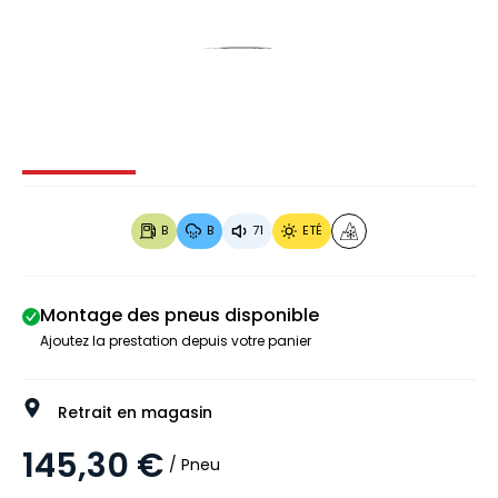
Image 1 sur 3
Image 2 sur 3
Image 3 sur 3
B
B
71
ETÉ
Montage des pneus disponible
Ajoutez la prestation depuis votre panier
Retrait en magasin
145,30 €
/ Pneu