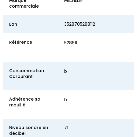
Marque
MICHELIN
commerciale
Ean
3528705288112
Référence
528811
Consommation
b
Carburant
Adhérence sol
b
mouillé
Niveau sonore en
71
décibel