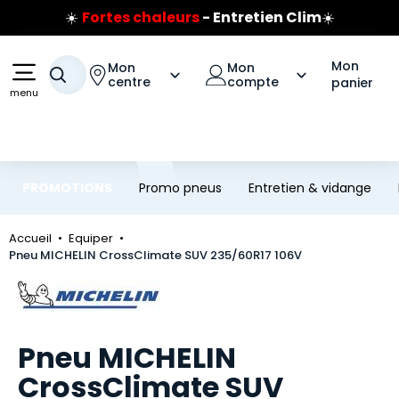
☀️
Fortes chaleurs
- Entretien Clim
☀️
Aller au contenu principal
Aller à la navigation
Prix coûtant pneus Bridgestone
🔥
Extincteur :
réflexe sécurité
🔥
Mon
Mon
Mon
Jusqu'à 120€ remboursés
sur les pneus Bridgestone
Votre recherche
centre
compte
panier
menu
PROMOTIONS
Promo pneus
Entretien & vidange
Accueil
Equiper
Pneu MICHELIN CrossClimate SUV 235/60R17 106V
Marque
Pneu MICHELIN
CrossClimate SUV