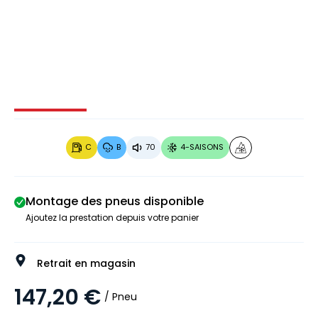
Image 1 sur 3
Image 2 sur 3
Image 3 sur 3
C
B
70
4-SAISONS
Montage des pneus disponible
Ajoutez la prestation depuis votre panier
Retrait en magasin
147,20 €
/ Pneu