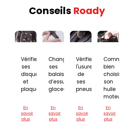
Conseils
Roady
Vérifier
Changer
Vérifier
Comment
ses
ses
l'usure
bien
disques
balais
de
choisir
et
d’essuie-
ses
son
plaquettes
glaces
pneus
huile
moteur
En
En
En
En
savoir
savoir
savoir
savoir
plus
plus
plus
plus