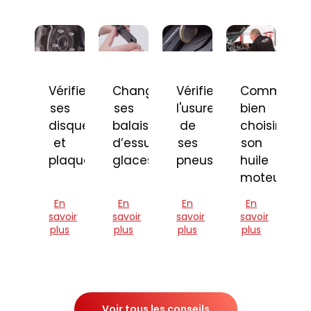
Vérifier
Changer
Vérifier
Comment
ses
ses
l'usure
bien
disques
balais
de
choisir
et
d’essuie-
ses
son
plaquettes
glaces
pneus
huile
moteur
En
En
En
En
savoir
savoir
savoir
savoir
plus
plus
plus
plus
Voir tous les conseils