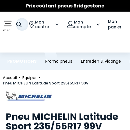
Prix coûtant pneus Bridgestone
Aller au contenu principal
Aller à la navigation
🔥
Extincteur :
réflexe sécurité
🔥
Jusqu'à 120€ remboursés
sur les pneus Bridgestone
Mon
Mon
Mon
Votre recherche
centre
compte
panier
menu
PROMOTIONS
Promo pneus
Entretien & vidange
Accueil
Equiper
Pneu MICHELIN Latitude Sport 235/55R17 99V
Marque
Pneu MICHELIN Latitude
Sport 235/55R17 99V