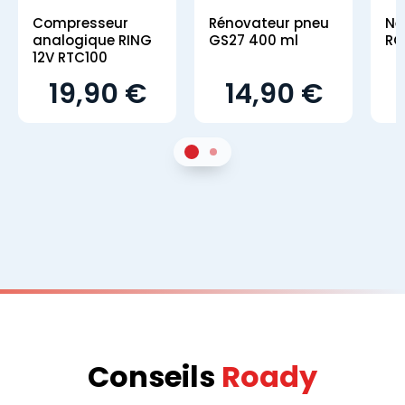
Compresseur
Rénovateur pneu
Ne
analogique RING
GS27 400 ml
RO
12V RTC100
19,90 €
14,90 €
1
Sur 2
2
Sur 2
Conseils
Roady