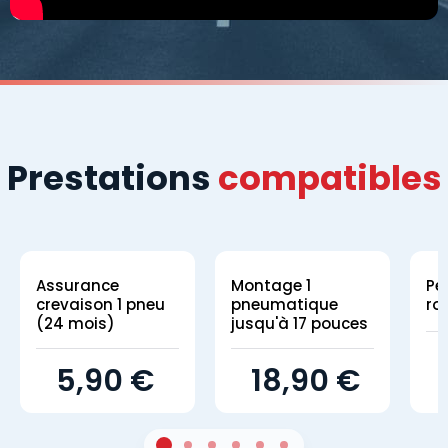
Prestations
compatibles
Assurance
Montage 1
Pe
crevaison 1 pneu
pneumatique
ro
(24 mois)
jusqu'à 17 pouces
5,90 €
18,90 €
1
Sur 4
2
Sur 4
3
Sur 4
4
Sur 4
5
Sur 4
6
Sur 4