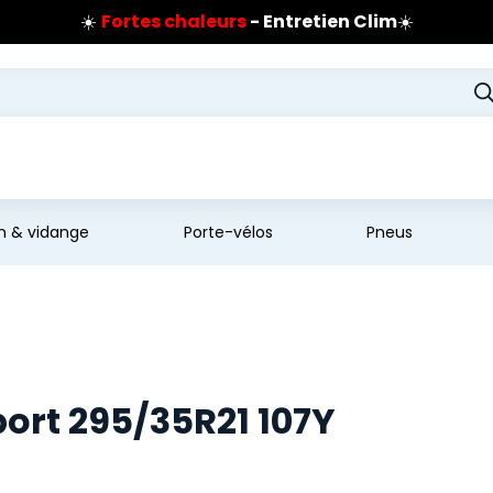
☀️
Fortes chaleurs
- Entretien Clim
☀️
Prix coûtant pneus Bridgestone
🔥
Extincteur :
réflexe sécurité
🔥
Jusqu'à 120€ remboursés
sur les pneus Bridgestone
en & vidange
Porte-vélos
Pneus
ort 295/35R21 107Y