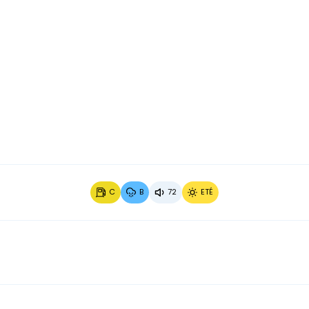
Image 2 sur 2
C
B
72
ETÉ