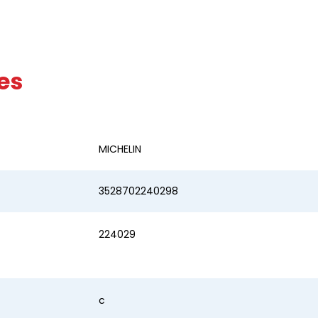
es
MICHELIN
3528702240298
224029
c