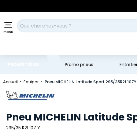
Aller au contenu principal
Aller à la navigation
Votre recherche
menu
PROMOTIONS
Promo pneus
Entreti
Accueil
Equiper
Pneu MICHELIN Latitude Sport 295/35R21 107Y
Marque
Pneu MICHELIN Latitude Sp
295/35 R21 107 Y