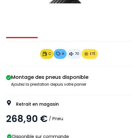
Image 1 sur 4
Image 2 sur 4
Image 3 sur 4
Image 4 
C
A
70
ETÉ
Montage des pneus disponible
Ajoutez la prestation depuis votre panier
Retrait en magasin
268,90 €
/ Pneu
Disponible sur commande