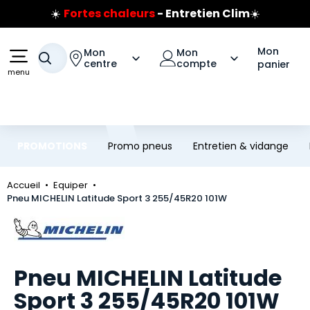
☀️
Fortes chaleurs
- Entretien Clim
☀️
Aller au contenu principal
Aller à la navigation
Prix coûtant pneus Bridgestone
🔥
Extincteur :
réflexe sécurité
🔥
Mon
Mon
Mon
Jusqu'à 120€ remboursés
sur les pneus Bridgestone
Votre recherche
centre
compte
panier
menu
PROMOTIONS
Promo pneus
Entretien & vidange
Accueil
Equiper
Pneu MICHELIN Latitude Sport 3 255/45R20 101W
Marque
Pneu MICHELIN Latitude
Sport 3 255/45R20 101W