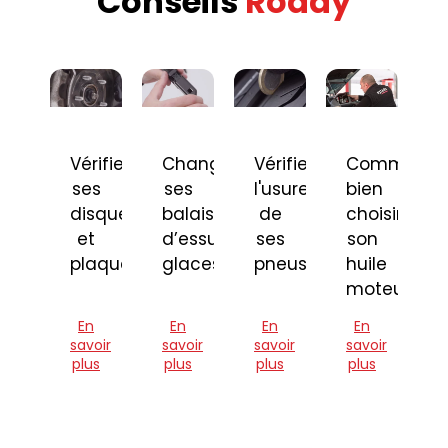
Conseils
Roady
Vérifier
Changer
Vérifier
Comment
ses
ses
l'usure
bien
disques
balais
de
choisir
et
d’essuie-
ses
son
plaquettes
glaces
pneus
huile
moteur
En
En
En
En
savoir
savoir
savoir
savoir
plus
plus
plus
plus